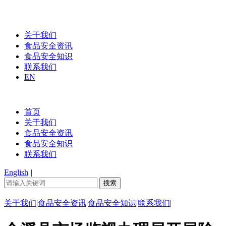
关于我们
食品安全资讯
食品安全知识
联系我们
EN
首页
关于我们
食品安全资讯
食品安全知识
联系我们
English
|
关于我们
|
食品安全资讯
|
食品安全知识
|
联系我们
|