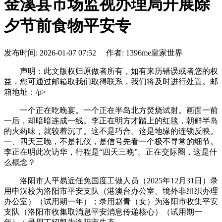
金溪县市场监视办理局开展除
夕节前食物平安专
发布时间: 2026-01-07 07:52 作者: 1396me皇家世界
声明：此文版权归原做者所有，如有来历错误或者您的权
益，您可通过邮箱取我们取得联系，我们将及时进行处置。邮
箱地址：/p>
一个正在吃晚宴。一个正在半岛北方焚烧试射。画面一前
一后，却暗暗连成一线。李正在明方才踏上的红毯，朝鲜半岛
的火药味，就较着沉了。这不是巧合。这是地缘的连锁反映。
一、四天三晚，不是礼仪，是信号先看一个极不寻常的细节。
李正在明此次访华，行程是“四天三晚”。正在交际圈，这是什
么概念？
洛阳市人平易近任免国度工做人员（2025年12月31日）录
用申汉校为洛阳市平安支队（港澳台办公室、境外非组织办理
办公室）（试用期一年）；录用赵青（女）为洛阳市收集平安
支队（洛阳市收集取消息平安消息传递核心）（试用期一