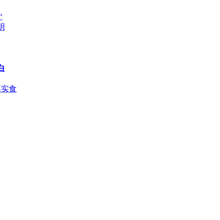
“
明
白
落实食