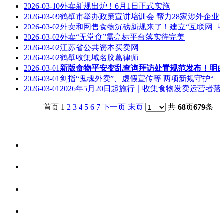
2026-03-10
外卖新规出炉！6月1日正式实施
2026-03-09
鹤壁市举办政策宣讲培训会 帮力28家涉外企业
2026-03-02
外卖和网售食物沉磅新规来了！建立“互联网+
2026-03-02
外卖“无堂食”需亮标平台落实待完美
2026-03-02
江苏省公共资本买卖网
2026-03-02
鹤壁收集域名胶葛律师
2026-03-01
新版食物平安变乱查询拜访处置规范发布！明
2026-03-01
剑指“鬼魂外卖”、虚假宣传等 两项新规守护“
2026-03-01
2026年5月20日起施行｜收集食物发卖运营者
首页 1
2
3
4
5
6
7
下一页
末页
共
68
页
679
条
关于我们
食品安全资讯
食品安全知识
联系我们