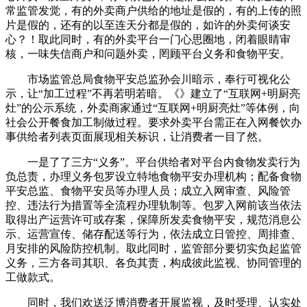
常监管发觉，有的外卖商户供给的地址是假的，有的上传的照
片是假的，还有的以至连天分都是假的，如许的外卖何谈安
心？！取此同时，有的外卖平台一门心思圈地，闭着眼睛审
核，一味失信商户和问题外卖，罔顾平台义务和食物平安。
市场监管总局食物平安总监孙会川暗示，奉行可视化公
示，让“加工过程”不再若明若暗。《》建立了“互联网+明厨亮
灶”的公示系统，外卖商家通过“互联网+明厨亮灶”等体例，向
社会公开餐食加工制做过程。要求外卖平台需正在入网餐饮办
事供给者列表页面展现相关标识，让消费者一目了然。
一是了了三方“义务”。平台供给者对平台内食物发卖行为
负总责，办理义务包罗设立特地食物平安办理机构；配备食物
平安总监、食物平安员等办理人员；成立入网审查、风险管
控、违法行为措置等全流程办理轨制等。包罗入网前该当依法
取得出产运营许可或存案，保障所发卖食物平安，规范消息公
示、运营宣传、储存配送等行为，依法成立日管控、周排查、
月安排的风险防控机制。取此同时，监管部分要切实负起监管
义务，三方各司其职、各负其责，构成彼此监视、协同管理的
工做款式。
同时，我们欢送泛博消费者开展监视，及时受理、认实处