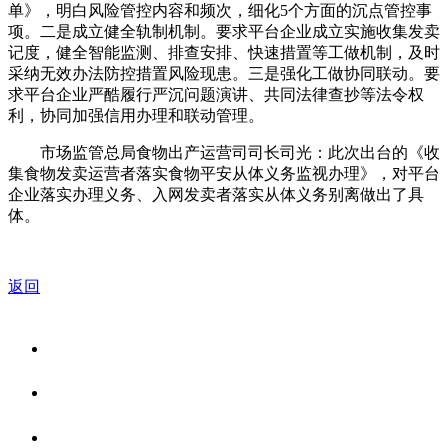
单》，明白风险管控内容和频次，细化5个方面的沉点管控事
项。二是成立健全轨制机制。要求平台企业成立实施收集发卖
记度，健全智能监测、排查安排、快速措置等工做机制，及时
采纳无效办法防控措置风险现患。三是强化工做协同联动。要
求平台企业严酷履行严沉问题演讲、共同法律查抄等法令权
利，协同加强信用办理和联动管理。
市场监管总局食物出产运营司司长司光：此次出台的《收
集食物发卖运营者落实食物平安从体义务监视办理》，对平台
企业落实办理义务、入网发卖者落实从体义务别离做出了具
体。
返回
关于我们
食品安全资讯
食品安全知识