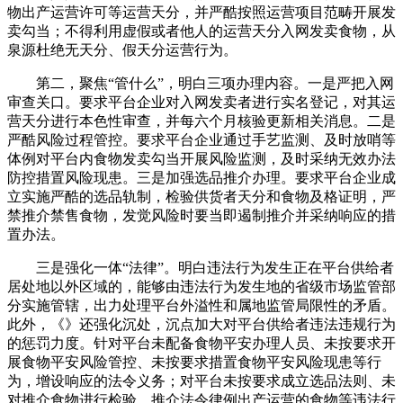
物出产运营许可等运营天分，并严酷按照运营项目范畴开展发
卖勾当；不得利用虚假或者他人的运营天分入网发卖食物，从
泉源杜绝无天分、假天分运营行为。
第二，聚焦“管什么”，明白三项办理内容。一是严把入网
审查关口。要求平台企业对入网发卖者进行实名登记，对其运
营天分进行本色性审查，并每六个月核验更新相关消息。二是
严酷风险过程管控。要求平台企业通过手艺监测、及时放哨等
体例对平台内食物发卖勾当开展风险监测，及时采纳无效办法
防控措置风险现患。三是加强选品推介办理。要求平台企业成
立实施严酷的选品轨制，检验供货者天分和食物及格证明，严
禁推介禁售食物，发觉风险时要当即遏制推介并采纳响应的措
置办法。
三是强化一体“法律”。明白违法行为发生正在平台供给者
居处地以外区域的，能够由违法行为发生地的省级市场监管部
分实施管辖，出力处理平台外溢性和属地监管局限性的矛盾。
此外，《》还强化沉处，沉点加大对平台供给者违法违规行为
的惩罚力度。针对平台未配备食物平安办理人员、未按要求开
展食物平安风险管控、未按要求措置食物平安风险现患等行
为，增设响应的法令义务；对平台未按要求成立选品法则、未
对推介食物进行检验、推介法令律例出产运营的食物等违法行