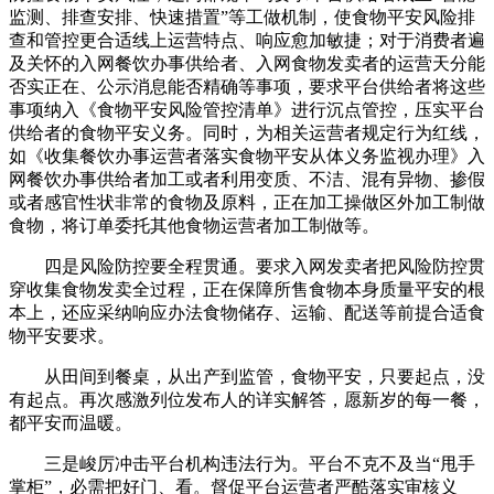
监测、排查安排、快速措置”等工做机制，使食物平安风险排
查和管控更合适线上运营特点、响应愈加敏捷；对于消费者遍
及关怀的入网餐饮办事供给者、入网食物发卖者的运营天分能
否实正在、公示消息能否精确等事项，要求平台供给者将这些
事项纳入《食物平安风险管控清单》进行沉点管控，压实平台
供给者的食物平安义务。同时，为相关运营者规定行为红线，
如《收集餐饮办事运营者落实食物平安从体义务监视办理》入
网餐饮办事供给者加工或者利用变质、不洁、混有异物、掺假
或者感官性状非常的食物及原料，正在加工操做区外加工制做
食物，将订单委托其他食物运营者加工制做等。
四是风险防控要全程贯通。要求入网发卖者把风险防控贯
穿收集食物发卖全过程，正在保障所售食物本身质量平安的根
本上，还应采纳响应办法食物储存、运输、配送等前提合适食
物平安要求。
从田间到餐桌，从出产到监管，食物平安，只要起点，没
有起点。再次感激列位发布人的详实解答，愿新岁的每一餐，
都平安而温暖。
三是峻厉冲击平台机构违法行为。平台不克不及当“甩手
掌柜”，必需把好门、看。督促平台运营者严酷落实审核义