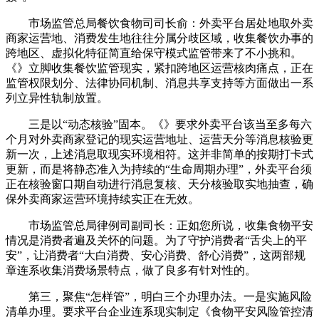
市场监管总局餐饮食物司司长俞：外卖平台居处地取外卖
商家运营地、消费发生地往往分属分歧区域，收集餐饮办事的
跨地区、虚拟化特征简直给保守模式监管带来了不小挑和。
《》立脚收集餐饮监管现实，紧扣跨地区运营核肉痛点，正在
监管权限划分、法律协同机制、消息共享支持等方面做出一系
列立异性轨制放置。
三是以“动态核验”固本。《》要求外卖平台该当至多每六
个月对外卖商家登记的现实运营地址、运营天分等消息核验更
新一次，上述消息取现实环境相符。这并非简单的按期打卡式
更新，而是将静态准入为持续的“生命周期办理”，外卖平台须
正在核验窗口期自动进行消息复核、天分核验取实地抽查，确
保外卖商家运营环境持续实正在无效。
市场监管总局律例司副司长：正如您所说，收集食物平安
情况是消费者遍及关怀的问题。为了守护消费者“舌尖上的平
安”，让消费者“大白消费、安心消费、舒心消费”，这两部规
章连系收集消费场景特点，做了良多有针对性的。
第三，聚焦“怎样管”，明白三个办理办法。一是实施风险
清单办理。要求平台企业连系现实制定《食物平安风险管控清