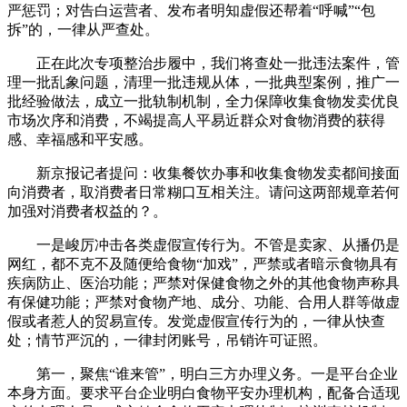
严惩罚；对告白运营者、发布者明知虚假还帮着“呼喊”“包
拆”的，一律从严查处。
正在此次专项整治步履中，我们将查处一批违法案件，管
理一批乱象问题，清理一批违规从体，一批典型案例，推广一
批经验做法，成立一批轨制机制，全力保障收集食物发卖优良
市场次序和消费，不竭提高人平易近群众对食物消费的获得
感、幸福感和平安感。
新京报记者提问：收集餐饮办事和收集食物发卖都间接面
向消费者，取消费者日常糊口互相关注。请问这两部规章若何
加强对消费者权益的？。
一是峻厉冲击各类虚假宣传行为。不管是卖家、从播仍是
网红，都不克不及随便给食物“加戏”，严禁或者暗示食物具有
疾病防止、医治功能；严禁对保健食物之外的其他食物声称具
有保健功能；严禁对食物产地、成分、功能、合用人群等做虚
假或者惹人的贸易宣传。发觉虚假宣传行为的，一律从快查
处；情节严沉的，一律封闭账号，吊销许可证照。
第一，聚焦“谁来管”，明白三方办理义务。一是平台企业
本身方面。要求平台企业明白食物平安办理机构，配备合适现