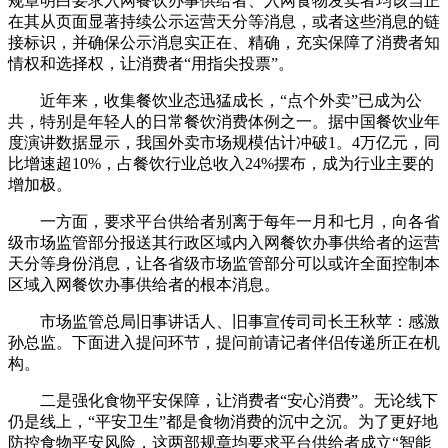
规章明白要求入网餐饮办事供给者、入网食物发卖者均该当正
在其从页面显著持续公示运营天分等消息，或者这些消息的链
接标识，并确保公示消息实正在、精确，充实保障了消费者知
情权和选择权，让消费者“用指尖投票”。
近年来，收集餐饮业态迅猛成长，“点个外卖”已成为公
共，特别是年轻人的日常餐饮消费体例之一。据中国餐饮业年
度演讲数据显示，我国外卖市场规模估计冲破1。4万亿元，同
比增速超10%，占餐饮行业总收入24%摆布，成为行业主要的
增加极。
一方面，要求平台供给者别离于每年一月和七月，向各省
级市场监管部分报送其行政区域内入网餐饮办事供给者的运营
天分等身份消息，让各省级市场监管部分可以或许全面控制本
区域入网餐饮办事供给者的根本消息。
市场监管总局旧事讲话人、旧事宣传司司长王秋苹：感激
孙总监。下面进入提问环节，提问前请记者伴侣传递所正在机
构。
二是强化食物平安保障，让消费者“安心消费”。无论线下
仍是线上，“平安卫生”都是食物消费的沉中之沉。为了更好地
防控食物平安风险，这两部规章均要求平台供给者成立“智能