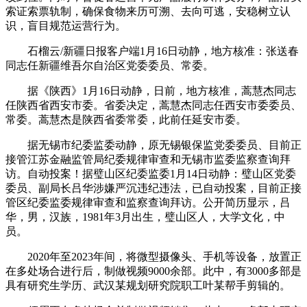
索证索票轨制，确保食物来历可溯、去向可逃，安稳树立认
识，盲目规范运营行为。
石榴云/新疆日报客户端1月16日动静，地方核准：张送春
同志任新疆维吾尔自治区党委委员、常委。
据《陕西》1月16日动静，日前，地方核准，蒿慧杰同志
任陕西省西安市委。省委决定，蒿慧杰同志任西安市委委员、
常委。蒿慧杰是陕西省委常委，此前任延安市委。
据无锡市纪委监委动静，原无锡银保监党委委员、目前正
接管江苏金融监管局纪委规律审查和无锡市监委监察查询拜
访。自动投案！据璧山区纪委监委1月14日动静：璧山区党委
委员、副局长吕华涉嫌严沉违纪违法，已自动投案，目前正接
管区纪委监委规律审查和监察查询拜访。公开简历显示，吕
华，男，汉族，1981年3月出生，璧山区人，大学文化，中
员。
2020年至2023年间，将微型摄像头、手机等设备，放置正
在多处场合进行后，制做视频9000余部。此中，有3000多部是
具有研究生学历、武汉某规划研究院职工叶某帮手剪辑的。