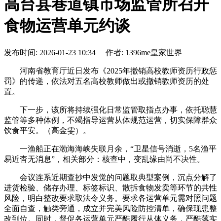
高台县巷道镇市场监管所召开
食物运营单元约谈
发布时间: 2026-01-23 10:34 作者: 1396me皇家世界
河南省教育厅近日发布《2025年撤销高校教师资历行政惩
罚》的传递，依法对五名高校教师做出或撤销教师资历的处
置。
下一步，该所将持续强化日常监管取指点办事，依托聪慧
监管等多种体例，不竭指导运营从体规范运营，切实保障群众
饮食平安。（高金雯）。
一渔船正在渤海海峡失联月余，“卫星信号消逝，5名渔平
易近杳无消息”，相关部分：核查中，变乱缘由尚不决性。
会议连系近期查抄中发觉的问题取典型案例，沉点分解了
进货检验、储存办理、标签标识、散拆食物发卖等环节的共性
风险，明白整改要求取法令义务。要求各运营单元需对照问题
全面自查，触类旁通，成立并完美风险防控清单，确保现患整
改到位。同时，督促各运营单元严酷履行从体义务，严酷落实