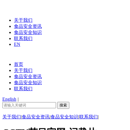
关于我们
食品安全资讯
食品安全知识
联系我们
EN
首页
关于我们
食品安全资讯
食品安全知识
联系我们
English
|
关于我们
|
食品安全资讯
|
食品安全知识
|
联系我们
|