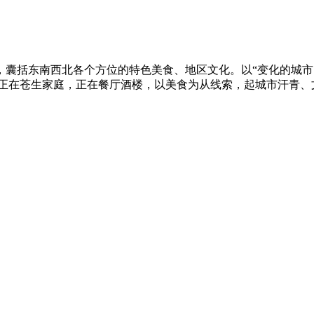
括东南西北各个方位的特色美食、地区文化。以“变化的城市
，正在苍生家庭，正在餐厅酒楼，以美食为从线索，起城市汗青、