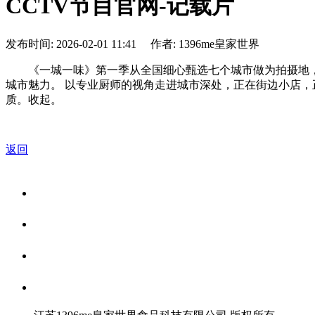
CCTV节目官网-记载片
发布时间: 2026-02-01 11:41 作者: 1396me皇家世界
《一城一味》第一季从全国细心甄选七个城市做为拍摄地，囊
城市魅力。 以专业厨师的视角走进城市深处，正在街边小店
质。收起。
返回
关于我们
食品安全资讯
食品安全知识
联系我们