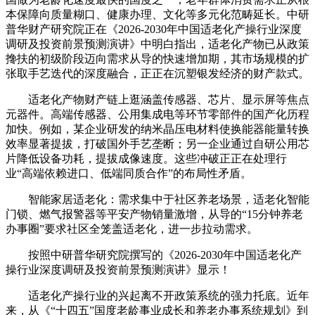
本保障向质量糊口、健康办理、文化等多元化范畴延长。中研
普华财产研究院正在《2026-2030年中国适老化产操行业深度
调研及投资前景预测演讲》中明白指出，适老化产物已从政策
搀扶的初级阶段迈向需求从导的快速增加期，其市场规模的扩
张取手艺迭代的深度融合，正正在沉塑银发经济的财产款式。
适老化产物财产链上逛涵盖传感器、芯片、显示屏等焦点
元器件。高端传感器、公用集成电等环节零部件的国产化历程
加快。例如，某企业研发的纳米晶压电材料使换能器能量转换
效率显著提拔，打破国外手艺垄断；另一企业通过自研公用芯
片降低设备功耗，提拔成像速度。这些冲破正正在处理行
业“高端依赖进口、低端同质合作”的布局性矛盾。
智能家居适老化：需求集中于社区养老场景，适老化智能
门锁、燃气报警器等平安产物销量激增，从导的“15分钟养老
办事圈”要求社区全笼盖适老化，进一步拉动需求。
按照中研普华研究院撰写的《2026-2030年中国适老化产
操行业深度调研及投资前景预测演讲》显示！
适老化产操行业的兴起离不开政策系统的强力托底。近年
来，从《“十四五”国度老龄事业成长和养老办事系统规划》到