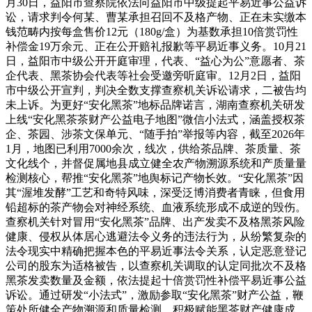
月30日，益阳市查察院依法向益阳市中级提起平易近事公益诉
讼，请求判令何某、曹某承担召回不及格产物、正在未实缴本
钱范畴内按每盒售价12元（180g/盒）为基数承担10倍赏罚性
补偿金19万余元、正在公开赔礼报歉等平易近事义务。10月21
日，益阳市中级公开开庭审理，代表、“益心为公”意愿者、茶
企代表、黑茶协会代表等社会受邀旁听庭审。12月2日，益阳
市中级公开宣判，判决全数支撑查察机关诉讼请求，二被告均
未上诉。为更好“安化黑茶”地标品牌诺言，湖南查察机关研发
上线“安化黑茶茶财产公益电子地图”微信小法式，涵盖授权茶
企、茶园、涉茶文保单元、“随手拍”举报等内容，截至2026年
1月，地图已利用7000余次，线次，供给茶品牌、茶质量、茶
文化线个，并督促属地县成立健全农产物溯源系统和产质量量
检测核心，帮推“安化黑茶”地舆标记产物长效。“安化黑茶”因
其“渥堆发酵”工艺和奇特风味，深受泛博消费者青睐，但食用
铅超标的茶产物会对神经系统、血液系统形成不成逆的毁伤。
查察机关针对冒用“安化黑茶”品牌、出产发卖不及格黑茶风险
健康、侵权从体居心逃避法令义务的违法行为，从纷繁复杂的
法令现实中精确把握本色的平易近事法令关系，认定恶意登记
公司的股东为适格被告，以查察机关调取的认定同批次不及格
黑茶发卖数量及金额，依法提起十倍赏罚性补偿平易近事公益
诉讼。通过研发“小法式”，激励参取“安化黑茶”财产公益，鞭
策处所健全产物溯源和质量检测，积极赋能黑茶财产健康成