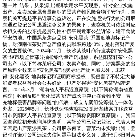
理一片”结果，从泉源上消弭饮用水平安现患。针对企业实施
出产、发卖沉金属含量超标的黑茶产物风险食物平安行为，查
察机关可提起平易近事公益诉讼。正在实施违法行为的公司股
东通过登记公司逃避法令义务的景象下，查察机关可依法对应
承担义务的股东提起赏罚性补偿平易近事公益诉讼，建牢食物
平安防地。中国黑茶焦点品类“安化黑茶”系国度地舆标记产
物，对湖南省茶财产总产值的贡献率跨越40%，是村落财产复
兴的主要载体。2024年12月，长沙某茶叶商行发卖的“安化黑
茶”经市场监管部分抽检铅含量严沉超标，系益阳某轩茶业公
司出产（以下简称某轩公司）发卖产物。同时，涉案黑茶的出
产原料全数来自“安化黑茶”地舆标记产物区域以外，未获
得“安化黑茶”地舆标记和证明商标授权，既侵害了不特定大都
消费者权益等社会公共好处，也严沉损害“安化黑茶”品牌诺
言。2025年3月，湖南省人平易近查察院（以下简称湖南省查
察院）收到反映“‘安化黑茶’财产成长中存正在食物平安、冒
充地标侵害品牌等问题”的代表，成立专案组统筹指点一体化
办案。2025年5月，长沙铁运输查察院发觉涉案线索并移送益
阳市资阳区人平易近查察院（以下简称资阳区查察院）。资阳
区查察院初步查询拜访查明，某轩公司已登记登记，代表人何
某否定出产案涉黑茶，公司股东何某、曹某均未实缴出资，登
记时许诺对公司违法失信问题承担法令义务，遂于5月6日对某