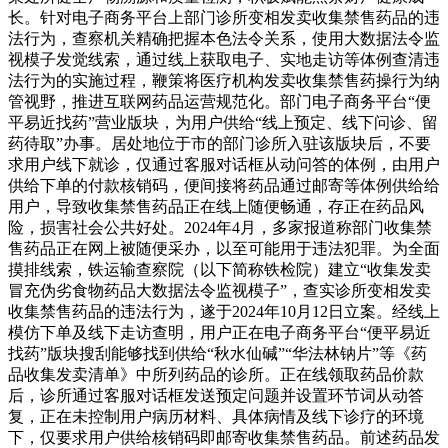
长。针对电子商务平台上部门诊所变相发卖收集禁售药品的违
法行为，查察机关精确把握本色法令关系，使用大数据法令监
视模子发觉线索，通过线上获取电子、实地走访等体例查清违
法行为的实施过程，鞭策将医疗机构发卖收集禁售药操行为纳
管视野，推进互联网药品运营规范化。部门电子商务平台“便
平易近找药”营业版块，为用户供给“线上预定、线下问诊、留
药待取”办事。居处地位于市的部门诊所入驻该版块后，不要
求用户线下就诊，仅通过客服对话框从动问答的体例，由用户
供给下单的付款核销码，便间接将药品通过邮寄等体例供给给
用户，导致收集禁售药品正在线上随便畅通，存正在药品风
险，损害社会公共好处。2024年4月，多家报道称部门收集禁
售药品正在网上被随便采办，以至可能用于违法犯罪。为全面
摸排线索，铁运输查察院（以下简称铁检院）建立“收集发卖
冒充伪劣食物药品大数据法令监视模子”，查实诊所变相发卖
收集禁售药品的违法行为，遂于2024年10月12日立案。经线上
模仿下单及线下走访查明，用户正在电子商务平台“便平易近
找药”版块搜刮能够找到供给“秋水仙碱”“华法林钠片”等《药
品收集发卖清单》中所列药品的诊所。正在线领取药品价款
后，诊所通过客服对话框发送预定问题并设置环节词从动答
复，正在未控制用户病历材料、具体病情及线下诊疗的环境
下，仅要求用户供给核销码即邮寄收集禁售药品。前述药品发