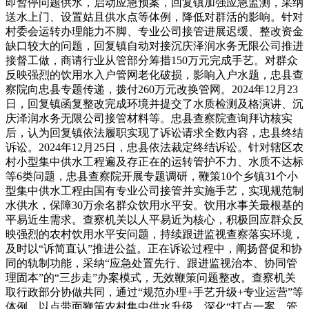
即暂停问题供水，启动应急预案，回复镇加强应急监测，采纳
送水上门、设置姑且供水点等体例，降低对群活的影响。针对
村委会运转办理能力不脚、专业公司接管进展迟缓、整改资金
缺口较大的问题，回复镇自动对接沉庆泽润水务无限公司推进
接督工做，商请行业从管部分筹措150万元完成手艺。对群众
反映强烈的饮用水入户管网老化破损，影响入户水题，忠县查
察院向忠县专题传递，拨付260万元改换管网。2024年12月23
日，回复镇函复整改完成环境并提交了水质检测及格演讲、沉
庆泽润水务无限公司接管材料等。忠县查察院查询拜访核实
后，认为回复镇依法履职实现了诉讼请求全数内容，忠县终结
诉讼。2024年12月25日，忠县依法裁定终结诉讼。针对辖区农
村小型集中供水工程遍及存正在的运转管护不力、水质不达标
等6类问题，忠县查察院开展专题调研，鞭策10个乡镇31个小
型集中供水工程由国有专业公司接管并实施手艺，实现规范制
水供水，保障30万余名群众饮用水平安。饮用水事关最根基的
平易近生需求。查察机关以人平易近为核心，积极回应群众反
映强烈的农村饮用水平安问题，持续跟进监视查察落实环境，
及时以“诉简直认”推进公益。正在诉讼过程中，阐扬督促和协
同的轨制功能，采纳“应急处置先行、跟进监视治本、协同管
理固本”的“三步走”办案模式，无效鞭策问题整改。查察机关
取行政部分协做共同，通过“规范办理+手艺升级+专业运营”等
体例，以点带面鞭策农村集中供水升级，深化“打点一案、管