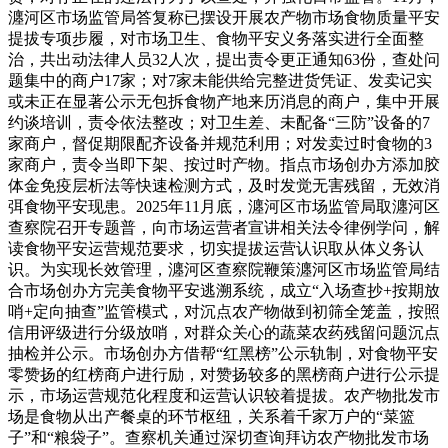
瀍河区市场监管局答复称已摆设开展农产物市场食物质量平安
提拔专项步履，对市场卫生、食物平安义务落实进行全面整
治，共出动法律人员32人次，提出责令更正通知63份，查处问
题集中的商户17家；对7家未能供给完整进货凭证、发卖记实
或未正在显著公示无包拆食物产地来历消息的商户，集中开展
约谈培训，责令依法整改；对卫生差、未配备“三防”设备的7
家商户，督促期限配齐设备并规范利用；对发卖过时食物的3
家商户，责令当即下架、按过时产物。指点市场创办方添加胶
体金免疫层析法等快速检测方式，及时发觉无害残留，无效消
弭食物平安现患。2025年11月底，瀍河区市场监管局取瀍河区
查察院召开专题普，向市场运营者宣讲相关法令律例学问，解
读食物平安运营规范要求，切实提拔运营认识取从体义务认
识。为实现长效管理，瀍河区查察院鞭策瀍河区市场监管局结
合市场创办方完美食物平安逃溯系统，成立“入场查抄+按期放
哨+定向抽查”监管模式，对沉点农产物做到初筛全笼盖，按照
信用评级进行分级放哨，对群众关心的蔬菜农药残留问题沉点
抽检并公示。市场创办方借帮“红黑榜”公示轨制，对食物平安
零赞扬的红榜商户进行励，对赞扬较多的黑榜商户进行公示提
示，市场运营规范化程度和运营认识较着提拔。农产物批发市
场是食物从出产餐桌的环节枢纽，关系着千家万户的“菜篮
子”和“粮袋子”。查察机关通过深切查询拜访农产物批发市场