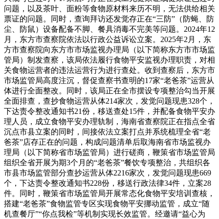
问题，以及茶叶、面粉等食物原材料来历不明，无法供给相关
票证的问题。同时，查询拜访还发觉存正在“三防”（防蝇、防
尘、防鼠）设备配备不脚、餐具消毒不完美等问题。2024年12
月，东方市查察院依法以行政公益诉讼立案。2025年2月，东
方市查察院向东方市市场监视办理局（以下简称东方市市场监
管局）制发查察，该局依法履行食物平安监视办理职责，对相
关食物运营者的违法运营行为进行查处。收到查察后，东方市
市场监管局高度注沉，督促查察书查明的17家“老爸茶”运营从
体进行全面整改。同时，该局正在全市摆设专项整治勾当开展
全面排查，查抄食物运营从体214家次，发觉问题现患328个，
下达责令整改通知书21份，移送查处15件，并配备食物平安办
理人员，成立食物平安办理轨制，海南省查察院正在指点全省
沉点市县立案的同时，间接依法立案打点并系统梳理全省“老
爸茶”店存正在的问题，构成问题清单后取海南省市场监视办
理局（以下简称省市场监管局）进行磋商，鞭策省市场监管局
组织全省开展为期3个月的“老爸茶”餐饮专项整治，共组织各
市县市场监管部分查抄运营从体2216家次，发觉问题现患669
个，下达责令整改通知书228份，移送行政法律34件，立案28
件。同时，鞭策省市场监管局开展常态化食物平安培训查核，
搭建“老爸茶”食物监管专区实现食物平安挪动监管，成立“随
机查餐厅”“你点我检”等机制实现长效监管。经邀请“益心为