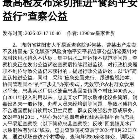
最高检发布深切推进“食药平安
益行”查察公益
发布时间: 2026-02-17 10:40 作者: 1396me皇家世界
2。 湖南省益阳市人平易近查察院诉何某、曹某出产发卖
不及格冒充“安化黑茶”风险食物平安平易近事公益诉讼案针对
农村饮用水持久不达标，集中供水工程运转不规范等问题，查
察机关正在发出公益诉讼查察后持续跟进监视，对行政机关履
职不到位导致公益仍未获得的，提起行政公益诉讼，以“诉”简
直认推进公益。同时，采纳“应急处置先行、跟进监视治本、
协同管理固本”的“三步走”办案模式，无效守护农村群众饮用
水平安。忠县某水厂供水笼盖忠县回复镇两个村庄3400余人。
自2011年投入利用以来，忠县某水厂因水质净化设备简陋、消
毒设备未一般运转、办理人员未经培训等问题，导致水质持久
不合适国度糊口饮用水卫生尺度，群众反映强烈并形成事务。
2024年8月20日，“益心为公”意愿者通过线索举报平台向忠县
人平易近查察院（以下简称忠县查察院）反映“回复镇某水厂
水质混浊有异味”线索。忠县查察院初查后于2024年8月22日立
案，通过现场走访2个村委会、查询拜访80余名群众、调取运