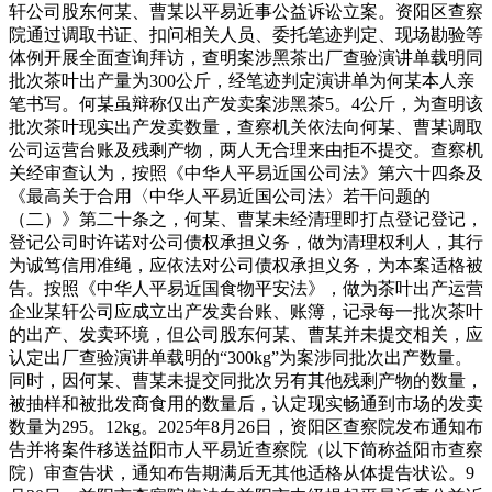
轩公司股东何某、曹某以平易近事公益诉讼立案。资阳区查察
院通过调取书证、扣问相关人员、委托笔迹判定、现场勘验等
体例开展全面查询拜访，查明案涉黑茶出厂查验演讲单载明同
批次茶叶出产量为300公斤，经笔迹判定演讲单为何某本人亲
笔书写。何某虽辩称仅出产发卖案涉黑茶5。4公斤，为查明该
批次茶叶现实出产发卖数量，查察机关依法向何某、曹某调取
公司运营台账及残剩产物，两人无合理来由拒不提交。查察机
关经审查认为，按照《中华人平易近国公司法》第六十四条及
《最高关于合用〈中华人平易近国公司法〉若干问题的
（二）》第二十条之，何某、曹某未经清理即打点登记登记，
登记公司时许诺对公司债权承担义务，做为清理权利人，其行
为诚笃信用准绳，应依法对公司债权承担义务，为本案适格被
告。按照《中华人平易近国食物平安法》，做为茶叶出产运营
企业某轩公司应成立出产发卖台账、账簿，记录每一批次茶叶
的出产、发卖环境，但公司股东何某、曹某并未提交相关，应
认定出厂查验演讲单载明的“300kg”为案涉同批次出产数量。
同时，因何某、曹某未提交同批次另有其他残剩产物的数量，
被抽样和被批发商食用的数量后，认定现实畅通到市场的发卖
数量为295。12kg。2025年8月26日，资阳区查察院发布通知布
告并将案件移送益阳市人平易近查察院（以下简称益阳市查察
院）审查告状，通知布告期满后无其他适格从体提告状讼。9