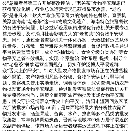
公”意愿者等第三方开展整改评估，“老爸茶”食物平安现患已
获得无效化解，行业总体运营情况已获得显著改善。“老爸
茶”是兼具本土炊火气取旅逛吸引力的海南特色餐饮。查察机
关聚焦海南“老爸茶”这一非物质文化遗产、海南特色旅逛餐饮
的食物平安问题，以公益诉讼履职精准督促行政机关开展专项
整治步履，及时消弭社会影响力大的“老爸茶”的食物平安现
患。同时，通过全省查察机关一体化办案，无效破解运营从体
数量多、分布散、监管难度大等监视难点，督促行政机关通过
平台搭建监管专区，成立“你抽我检”、食物分级分类办理等食
物平安监管长效机制，实现“个案整治”到“系理”提拔，指导全
省“老爸茶”餐饮运营全面规范，切实守护泛博人平易近群
众“舌尖上的平安”。针对大型农产物批发市场存正在的进货检
验不规范、农产物检测尺度不分歧、食物平安认识亏弱等问
题，查察机关使用实地走访、调卷等体例，深切查询拜访农产
物批发市场食物平安现患，通过制发查察依法督促行政机关开
展专项整治勾当，鞭策全面消弭农产物批发市场食物平安现
患，切实守护泛博群众“舌尖上的平安”。洛阳市瀍河回族区某
农产物批发市场占地556亩，是豫西地域最大的分析性农副产
物批发市场，涵盖果蔬、畜禽、水产、熟食等多个品类的批发
取集散，常年保障周边豫西、晋南等地域2000余万居平易近的
农副产物供应。该市场入场运营者现实运营过程中存正在部门