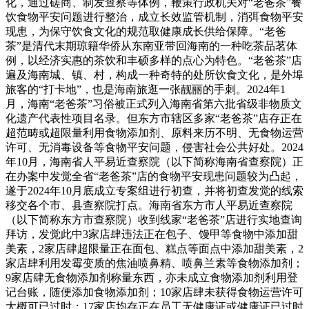
化，通过磋商、制发查察等体例，鞭策行政机关对“老爸茶”餐
饮食物平安问题进行整治，成立长效监管机制，消弭食物平安
现患，为保守饮食文化的规范取健康成长供给保障。“老爸
茶”是清代末期琼籍华侨从东南亚带回海南的一种吃茶品茗体
例，以经济实惠的茶饮和丰硕多样的点心为特色。“老爸茶”店
遍及海南城、镇、村，构成一种奇特的处所饮食文化，是外埠
旅客的“打卡地”，也是海南旅逛一张靓丽的手刺。2024年1
月，海南“老爸茶”习俗被正式列入海南省第六批省级非物质文
化遗产代表性项目名录。但东方市辖区多家“老爸茶”店存正在
超范畴或超限量利用食物添加剂、原料来历不明、无食物运营
许可、无消毒设备等食物平安问题，侵害社会公共好处。2024
年10月，海南省人平易近查察院（以下简称海南省查察院）正
在办案中发觉全省“老爸茶”店的食物平安现患问题较为凸起，
遂于2024年10月底成立专案组进行初查，并将初查发觉的线索
移交各个市、县查察院打点。海南省东方市人平易近查察院
（以下简称东方市查察院）收到线家“老爸茶”店进行实地查询
拜访，发觉此中3家店肆违法正在包子、馒甲等食物中添加甜
美素，2家店肆超限量正在面包、糕点等面点中添加甜美素，2
家店肆利用发霉变质的焦油喷鼻精、喷鼻兰素等食物添加剂；
9家店肆无食物添加剂称量东西，亦未成立食物添加剂利用登
记台账，随便添加食物添加剂；10家店肆未获得食物运营许可
大概可已过时；17家店均存正在员工无健康证或健康证已过时