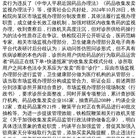
卖行为违反了《中华人平易近国药品办理法》《药品收集发卖
监视办理法子》等，侵害社会公共好处。2024年10月28日，铁
检院向某区市场监视办理部分制发查察，其依法履行监视办理
职责，成立健全长效工做机制，加强对辖区内收集售药的监视
办理。收到查察后，行政机关高度注沉，但对诊所供给药操行
为的法令性质存正在争议。铁检院召开公开听证会，医药范畴
专家、相关市场监视办理部分、卫生健康办理部分及电子商务
平台代表研讨后分歧认为：从动问答仿照问诊形式，但不具有
疾病诊断的本色内容，诊所向用户供给药品的行为取药品运营
者“药品正在线下单+快递抵家”的收集发卖模式分歧，诊所取
用户之间本色法令关系应为“发卖”而非“诊疗”，应由市场监视
办理部分进行监管，卫生健康部分做为医疗机构的从管部分，
该当取市场监视办理部分构成监管合力。听证会后，前述两部
分到涉案诊所开展结合查抄。市场监视办理部分现场制发《行
政书》，要求诊所全面整改，同时开展专项整治，累计查抄医
疗机构、药品收集发卖企业161家，抽查药品208种，约谈企业
12家，查处药品案件21件，鞭策平台对正在售药品进行40批次
抽检等。为进一步提拔管理效能，铁检院鞭策相关行政机关签
定《关于加强收集发卖药品监管行政法律协做备忘录》，明白
具体违法景象的查处职责，约谈平台加强监管，督促其加强入
驻商家天分审核取行为监管，添加买卖风险提醒，防止违法行