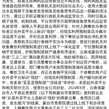
为发生。跟着互联网药品运营新业态不竭呈现，用药风险及监
管难题也陪伴而来。查察机关及时回应社会关心，使用大数据
法令监视模子灵敏发觉变相发卖收集禁售药品这一荫蔽的违法
行为，通过公开听证鞭策行政机关构成监管合力，同时沉视从
模子使用、机制扶植、平台管理等方面帮推收集禁售药品监管
长效管理，保障人平易近群众用药平安。针对入网餐饮办事供
给者正在外卖平台上标识“现炒”，但现实利用预制菜且冷藏冷
冻温度不达标、开封后反复利用，线下餐饮运营场合净乱差等
问题，查察机关以现行食物平安法令为根据，督促行政机关对
收集餐饮利用预制菜进行线上线下一体化监管，守住预制菜食
物平安底线，护航预制菜财产健康有序成长。云南省蒙自市某
街道“三义二社”属自建房连片区域，地处城市核心。因房钱低
廉、交通便当，吸引浩繁餐饮办事企业和个别运营户堆积，运
营者达上百家。部门餐饮商户未按照预制菜储存温度冷藏冷
冻、餐饮卫生不达标，存正在食物平安问题；个体餐饮商户正
在外卖平台标识“现炒”，但现实利用预制菜；用户赐与的差评
中，有多条“妥妥是预制菜”“没味道”等评价，未惹起外卖平台
和相关部分注沉，侵害社会公共好处。2024年8月，云南省蒙
自市人平易近查察院（以下简称蒙自市查察院）接到群众反
映“从某外卖平台上选标识‘现炒’的商家点餐，食用后口感
差、发生腹泻”的线索。蒙自市查察院通过线上线下初步排查
发觉，入网餐饮商户大量集中正在三义二社片区，该区域街道