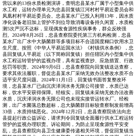
营以来的13份水质检测演讲，查明忠县某水厂属于小型集中供
水工程，运转办理单元为忠县回复镇江河村村平易近委员会和
凤凰村村平易近委员会。忠县某水厂已投入利用13年，因水质
净化设备老旧加上管护不到位导致消毒设备持久闲置，水质检
测5次严沉不达标，呈现偶发食源性疾病事务，群众反映强
烈。2024年8月26日，忠县查察院委托第三方机构检测，忠县
某水厂出厂水中大肠菌群等多项目标不合适国度糊口饮用水卫
生尺度。按照《中华人平易近国水法》《村镇供水条例》，忠
县回复镇人平易近（以下简称回复镇）担任辖区内小型集中供
水工程运转管护的监视办理，具有监视查抄、应急措置、行政
惩罚等职责。2024年9月6日，忠县查察院向回复镇送达查察，
要求其依法履职，督促忠县某水厂采纳无效办法整改水质不合
适平安尺度问题。2024年11月1日，回复镇书面答复整改环
境，忠县某水厂已由沉庆泽润水务无限公司接管，水质已达
标，饮水平安获得保障。经核实，回复镇未采纳无效办法改善
水质，沉庆泽润水务无限公司也未现实接管运转水厂。经检
测，出厂水菌落总数超标，总大肠菌群目标较查察制发前增高
33倍，水质持续恶化。2024年12月2日，忠县查察院依法向忠
县提起行政公益诉讼，请求判令回复镇全面履行供水工程运转
管护的监视办理职责。诉讼期间，为防止呈现食源性平安变
乱，忠县查察院向县卫生健康委传递相关环境，督促回复镇当