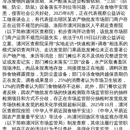
冷冻食物跨越保质期、未严酷落实进货检验轨制、“三防”（防
蝇、防尘、防鼠）设备落实不到位等问题，存正在食物平安现
患，侵害社会公共好处。2025年8月，正在代表视察公益诉讼
工做座谈会上，有代表提出辖区某农产物批发市场部门商户存
正在运营不规范的问题。洛阳市瀍河回族区人平易近查察院
（以下简称瀍河区查察院）初步查询拜访查明，该批发市场部
门商户运营不规范问题失实，依法于9月19日以行政公益诉讼
立案。瀍河区查察院采用“实地走访+快速检测+调卷”相连系的
模式深切查询拜访。走访发觉部门果蔬批发摊位未正在显著公
示产物产地、来历等消息；部门摊位不克不及供给完整进货凭
证或发卖记实；部门摊位未落实“三防”设备，水产区取禽畜区
现场净乱，肉品未按离地存放，间接摆放正在地面，调料区散
拆食物裸露摆放，无防尘盖设备；部门冷冻食物跨越保质期仍
正在发卖。调卷成果显示，25%的消费者认为市场卫生较差，
12%的消费者认为部门食物储存不达标。此外，部门餐饮运营
者反映，因农产物批发市场的快速检测取市场监管部分的抽样
检测项目和方式不分歧，存正在市场监管部分抽检时发觉批发
市场快检未发觉的相关化学残留超标问题。2025年10月，瀍河
区查察院按照《中华人平易近国食物平安法》《中华人平易近
国农产质量量平安法》等法令，向瀍河回族区市场监视办理局
（以下简称瀍河区市场监管局）制发查察，其依法履行监管职
责，对存正在的违法行为予以查处，并强化日常监管。11月，