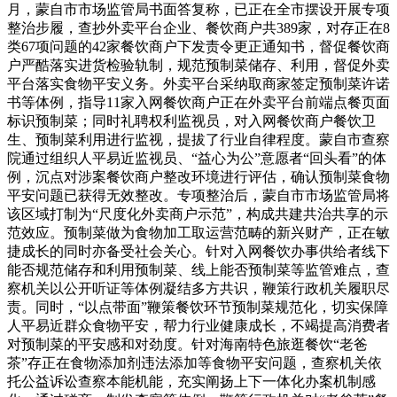
月，蒙自市市场监管局书面答复称，已正在全市摆设开展专项
整治步履，查抄外卖平台企业、餐饮商户共389家，对存正在8
类67项问题的42家餐饮商户下发责令更正通知书，督促餐饮商
户严酷落实进货检验轨制，规范预制菜储存、利用，督促外卖
平台落实食物平安义务。外卖平台采纳取商家签定预制菜许诺
书等体例，指导11家入网餐饮商户正在外卖平台前端点餐页面
标识预制菜；同时礼聘权利监视员，对入网餐饮商户餐饮卫
生、预制菜利用进行监视，提拔了行业自律程度。蒙自市查察
院通过组织人平易近监视员、“益心为公”意愿者“回头看”的体
例，沉点对涉案餐饮商户整改环境进行评估，确认预制菜食物
平安问题已获得无效整改。专项整治后，蒙自市市场监管局将
该区域打制为“尺度化外卖商户示范”，构成共建共治共享的示
范效应。预制菜做为食物加工取运营范畴的新兴财产，正在敏
捷成长的同时亦备受社会关心。针对入网餐饮办事供给者线下
能否规范储存和利用预制菜、线上能否预制菜等监管难点，查
察机关以公开听证等体例凝结多方共识，鞭策行政机关履职尽
责。同时，“以点带面”鞭策餐饮环节预制菜规范化，切实保障
人平易近群众食物平安，帮力行业健康成长，不竭提高消费者
对预制菜的平安感和对劲度。针对海南特色旅逛餐饮“老爸
茶”存正在食物添加剂违法添加等食物平安问题，查察机关依
托公益诉讼查察本能机能，充实阐扬上下一体化办案机制感