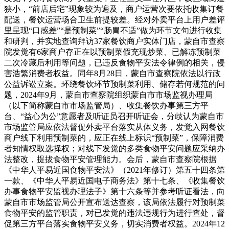
狭小，“前店后宅”现象较为遍及，商户运营次要依托收集订餐
配送，餐饮运营场合卫生前提较差。经对外卖平台上用户差评
里呈现“口感差”“是预制菜”“肠胃不适”做为环节文句进行收集
和研判，并实地查询拜访37家餐饮商户实体门店，蒙自市查察
院发觉有6家商户存正在以预制菜假充现炒菜、已解冻预制菜
二次冷藏后利用等问题，已违反食物平安法令律例的相关，侵
害浩繁消费者权益。同年8月28日，蒙自市查察院依法以行政
公益诉讼立案。环绕餐饮环节预制菜利用、储存若何规范的问
题，2024年9月，蒙自市查察院组织蒙自市市场监视办理局
（以下简称蒙自市市场监管局）、收集餐饮办事第三方平
台、“益心为公”意愿者及听证员召开听证会，分歧认为蒙自市
市场监管局应依法督促外卖平台落实从体义务，发觉入网餐饮
商户线下利用预制菜的，应正在线上标识“预制菜”，保障消费
者知情权取选择权；对线下发觉的多类食物平安问题应采纳办
法整改，提拔食物平安管理能力。会后，蒙自市查察院根据
《中华人平易近国食物平安法》（2021年修订）第五十四条第
一款、《中华人平易近国电子商务法》第十七条、《收集餐饮
办事食物平安监视办理法子》第十六条等并参考听证看法，向
蒙自市市场监管局公开宣布送达查察，该局依法履行对预制菜
食物平安的监管职责，对已发觉的违法违规行为进行查处，督
促第三方平台落实食物平安义务，切实消费者权益。2024年12