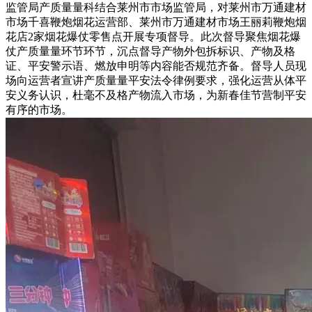
监管局产质量量科结合莱州市市场监管局，对莱州市万通建材
市场千喜鞭炮烟花运营部、莱州市万通建材市场王丽莉鞭炮烟
花店2家烟花爆仗零售点开展专项督导。此次督导聚焦烟花爆
仗产质量量环节环节，沉点督导产物外包拆标识、产物及格
证、平安警示语、燃放申明等内容能否规范齐备。督导人员现
场向运营者宣讲产质量量平安法令律例要求，强化运营从体平
安义务认识，杜毫不及格产物流入市场，为新春佳节营制平安
有序的市场。