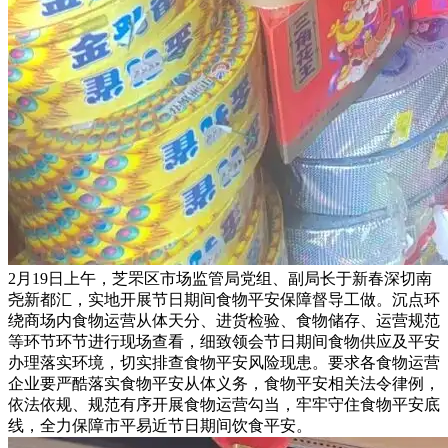
2月19日上午，芝罘区市场监管局党组、副局长于新春深切南
尧新都汇，实地开展节日期间食物平安保障督导工做。沉点环
绕商场内食物运营从体天分、进货检验、食物储存、运营规范
等环节环节进行现场查看，细致领会节日期间食物供应及平安
办理落实环境，切实排查食物平安风险现患。要求各食物运营
企业要严酷落实食物平安从体义务，食物平安相关法令律例，
依法依规、规范有序开展食物运营勾当，牢牢守住食物平安底
线，全力保障市平易近节日期间饮食平安。