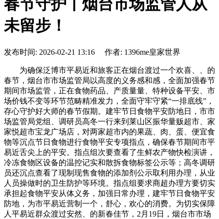
春节守护丨烟台市场监管人从
未留步！
发布时间: 2026-02-21 13:16 作者: 1396me皇家世界
为确保泛博市平易近和旅客正在烟台渡过一个欢喜、、的
春节，烟台市市场监管局以高度的义务感和感，全面加强春节
期间市场监管，正在食物药品、产质量量、特种设备平安、市
场价钱不变等环节范畴精准发力，全面守牢守紧“一排底线”，
存心守护好大师的春节假期。建牢节日食物平安防地日，市市
场监管局党组、调研员高冬一行来到莱山区振华量贩超市、家
家悦超市宝龙广场店，对两家超市内的果蔬、肉、蛋、便宜食
物等沉点节日食物进行食物平安专项指点，确保春节期间市平
易近舌尖上的平安。指点组次要查看了生鲜农产物快检演讲，
冷冻食物区设备的温控记实和散拆食物标签公示等；高冬调研
员还沉点查看了现制现售食物的添加剂公示取利用办理，从业
人员操做时的卫生防护等环境。指点组要求商超办理方要切实
承担起食物平安从体义务，加强日常办理，建牢节日食物平安
防地，为市平易近营制一个，舒心，欢心的消费。为切实保障
人平易近群众渡过安然、的新春佳节，2月19日，烟台市市场