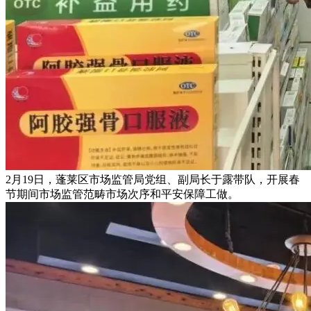
2月19日，蓬莱区市场监管局党组、副局长于露带队，开展春
节期间市场监管范畴市场次序和平安保障工做。