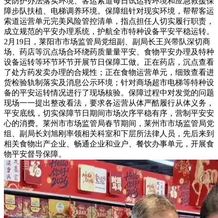
安防护办法落实环境、客运索道每日试运转环境和应急救援保
障步队扶植、电梯调养环境。保障组针对现实环境，帮帮客运
索道运营单元完美风险管控清单，指点担任人切实履行职责，
成立规范的平安办理系统，护航全市特种设备平安平稳运转。
2月19日，莱阳市市场监管局党组副、副局长王兴带队深切商
场、药店等沉点场合环绕药质量量平安、食物平安办理及特种
设备运转等环节环节开展节日保障工做。正在药店，沉点查看
了处方药发卖办理的合规性；正在食物运营单元，细致查看进
货检验轨制落实及消息公示环境；针对商场超市电梯等特种设
备的平安运转情况进行了现场核验。保障过程中对发觉的问题
现场一一提出整改看法，要求各运营从体严酷履行从体义务，
平安底线，切实保障节日期间市场次序平稳有序，营制平安安
心的消费。莱州市市场监管局春节期间，莱州市市场监管局党
组、副局长刘旭刚率领相关科室和下层所法律人员，先后来到
相关食物出产企业、畅通企业和业户、餐饮办事单元，开展食
物平安督导保障。