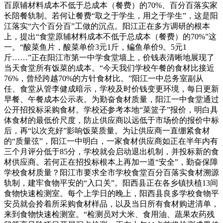
百原辅材料成本不低于总成本（餐费）的70%、百分百落实家
长陪餐轨制。若何让餐费“取之于学生，用之于学生”，这是阳
江落实“六个百分百”工做的沉点。阳江正在多方调研的根本
上，提出“食堂原辅材料成本不低于总成本（餐费）的70%”这
一。“酸菜鱼片，酸菜单价3元1斤，鳊鱼单价9。5元1
斤……”正在阳江市第一中学食堂墙上，价钱表清晰地展现了
当天食堂所有饭菜的成本。“今天我们学校午餐的食材比接近
76%，曾经跨越70%的方针食材比。”阳江一中总务室副从
任、食堂从管李健成暗示，学校及时价钱变更环境，每日更新
早餐、午餐成本公示表。为勤奋食材质量，阳江一中食堂通过
公开招投标采购食材。学校还参考本地“菜篮子”报价，明白具
体食材的最低价尺度，防止供应商以远低于市场价的报价中标
后，再“以次充好”影响饭菜质量。为让供应商一直绷紧食材
的“质量弦”，阳江一中明白，一家食材供应商如正在半年内有
三个月评分低于85分，学校就会启动退出机制，并投标新的食
材供应商。若何正在招投标根本上再加一道“安全”，勤奋保障
学校食材质量？阳江市要求全市学校食堂百分百落实食材溯源
轨制，建牢食物平安的“入口关”。阳西县正在各乡镇扶植13间
食物快速检测室。每个上学日的晚上，阳西县良多学校食物平
安员就会拎着所采购食材样品，以及当日所有食材购进清单，
来到食物快速检测室。“检测员对大米、食用油、蔬果农药残