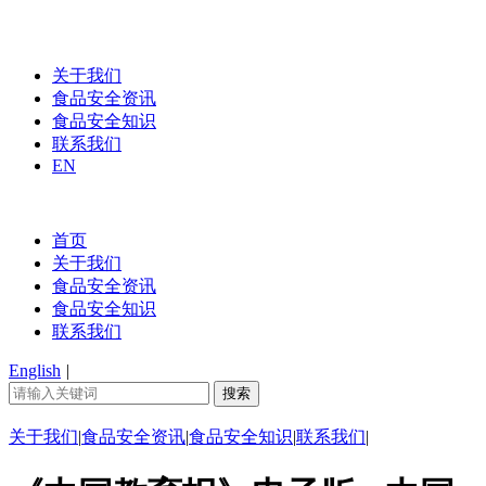
关于我们
食品安全资讯
食品安全知识
联系我们
EN
首页
关于我们
食品安全资讯
食品安全知识
联系我们
English
|
关于我们
|
食品安全资讯
|
食品安全知识
|
联系我们
|