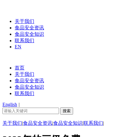
关于我们
食品安全资讯
食品安全知识
联系我们
EN
首页
关于我们
食品安全资讯
食品安全知识
联系我们
English
|
关于我们
|
食品安全资讯
|
食品安全知识
|
联系我们
|