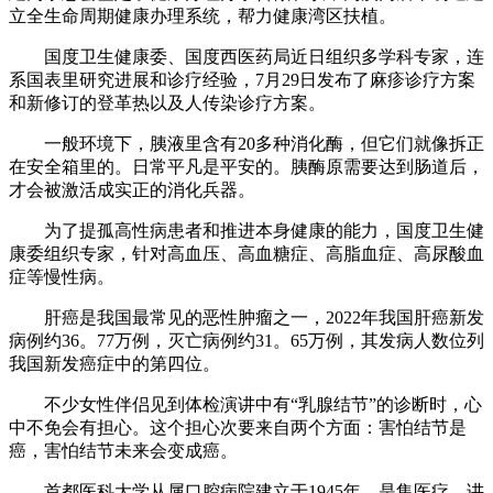
立全生命周期健康办理系统，帮力健康湾区扶植。
国度卫生健康委、国度西医药局近日组织多学科专家，连
系国表里研究进展和诊疗经验，7月29日发布了麻疹诊疗方案
和新修订的登革热以及人传染诊疗方案。
一般环境下，胰液里含有20多种消化酶，但它们就像拆正
在安全箱里的。日常平凡是平安的。胰酶原需要达到肠道后，
才会被激活成实正的消化兵器。
为了提孤高性病患者和推进本身健康的能力，国度卫生健
康委组织专家，针对高血压、高血糖症、高脂血症、高尿酸血
症等慢性病。
肝癌是我国最常见的恶性肿瘤之一，2022年我国肝癌新发
病例约36。77万例，灭亡病例约31。65万例，其发病人数位列
我国新发癌症中的第四位。
不少女性伴侣见到体检演讲中有“乳腺结节”的诊断时，心
中不免会有担心。这个担心次要来自两个方面：害怕结节是
癌，害怕结节未来会变成癌。
首都医科大学从属口腔病院建立于1945年，是集医疗、讲