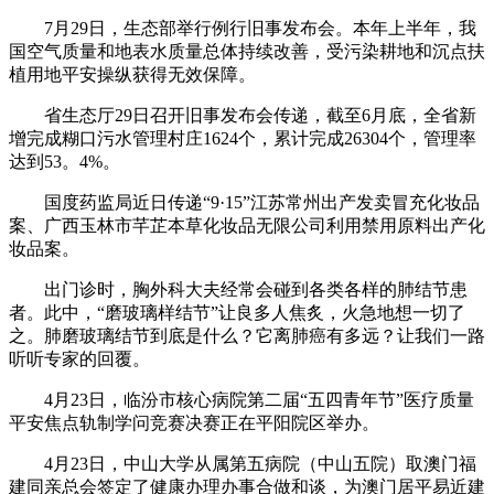
7月29日，生态部举行例行旧事发布会。本年上半年，我
国空气质量和地表水质量总体持续改善，受污染耕地和沉点扶
植用地平安操纵获得无效保障。
省生态厅29日召开旧事发布会传递，截至6月底，全省新
增完成糊口污水管理村庄1624个，累计完成26304个，管理率
达到53。4%。
国度药监局近日传递“9·15”江苏常州出产发卖冒充化妆品
案、广西玉林市芊芷本草化妆品无限公司利用禁用原料出产化
妆品案。
出门诊时，胸外科大夫经常会碰到各类各样的肺结节患
者。此中，“磨玻璃样结节”让良多人焦炙，火急地想一切了
之。肺磨玻璃结节到底是什么？它离肺癌有多远？让我们一路
听听专家的回覆。
4月23日，临汾市核心病院第二届“五四青年节”医疗质量
平安焦点轨制学问竞赛决赛正在平阳院区举办。
4月23日，中山大学从属第五病院（中山五院）取澳门福
建同亲总会签定了健康办理办事合做和谈，为澳门居平易近建