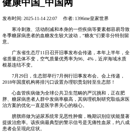
健康中国_中国网
发布时间: 2025-11-14 22:07 作者: 1396me皇家世界
寒冷刺激、活动削减和本身的一些疾病等要素都容易导致
冬季糖尿病患者的血糖发生较大波动，“糖友”们要非分特别留
意。
广东省生态厅11日召开旧事发布会传递，本年上半年，全
省质量总体不变，空气质量优秀率为96。4%，近岸海域水质
根基连结不变。
7月29日，生态部举行7月例行旧事发布会。会上传递，
2018年国度机构将排污口设置办理职责划转至生态部！
心血管疾病做为全球公共卫生范畴的严沉挑和，正在肥
胖、糖尿病患者人群中发病率极高，其病理机制研究取临床医
治方案的优化一直是医学界关心的核心。
膀胱癌做为泌尿系统常见恶性肿瘤，晚期识别症状能显著
提拔治愈率。该疾病最典型的警示信号是无痛性血尿，约八成
患者会呈现此症状。