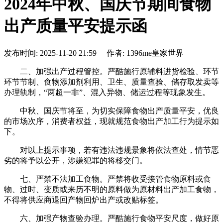
2024年中秋、国庆节期间食物
出产质量平安提示函
发布时间: 2025-11-20 21:59 作者: 1396me皇家世界
二、加强出产过程管控。严酷施行原辅料进货检验、环节
环节节制、食物添加剂利用、卫生、质量查验、储存取发卖等
办理轨制，“两超一非”、混入异物、储运过程等现象发生。
中秋、国庆节将至，为切实保障食物出产质量平安，优良
的市场次序，消费者权益，现就规范食物出产加工行为提示如
下。
对以上提示事项，若有违法违规景象将依法查处，情节恶
劣的将予以公开，涉嫌犯罪的将移交门。
七、严禁不法加工食物。严禁将收受接管食物原料或食
物、过时、变质或来历不明的原料做为原材料出产加工食物，
不得将供应商退回产物回炉出产或改贴标签。
六、加强产物查验办理。严酷施行食物平安尺度，做好原