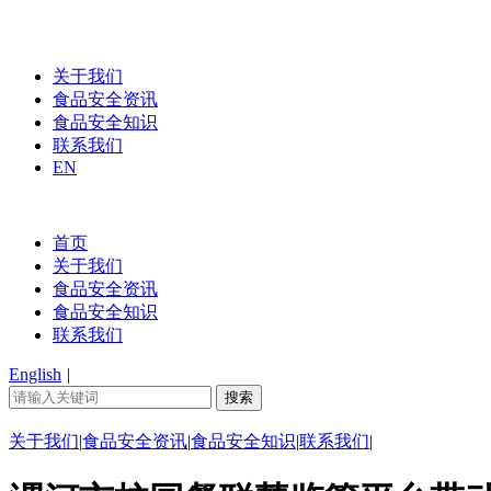
关于我们
食品安全资讯
食品安全知识
联系我们
EN
首页
关于我们
食品安全资讯
食品安全知识
联系我们
English
|
关于我们
|
食品安全资讯
|
食品安全知识
|
联系我们
|