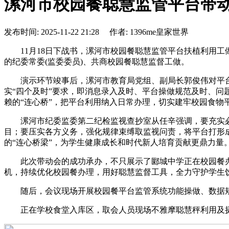
漯河市校园餐聪慧监管平台带
发布时间: 2025-11-22 21:28 作者: 1396me皇家世界
11月18日下战书，漯河市校园餐聪慧监管平台扶植利用工
的纪委常委(监委委员)、共商校园餐聪慧监督工做。
演示环节竣事后，漯河市教育局党组、副局长郭俊伟对平台扶
实“四个及时”要求，即消息录入及时、平台操做规范及时、问题
赖的“连心桥”，把平台利用纳入日常办理，切实建牢校园食物
漯河市纪委监委第二纪检监视查抄室从任辛强调，要充实必
目；要压实各方义务，强化规律束缚取监视问责，将平台打形成
的“连心桥梁”，为学生健康成长和时代新人培育贡献更鼎力量
此次带动会的成功承办，不只展示了郾城中学正在校园餐办
机，持续优化校园餐办理，用好聪慧监督工具，全力守护学生
随后，会议现场开展校园餐平台监管系统功能操做、数据规
正在学校食堂入库区，取会人员现场不雅摩聪慧秤利用及摄