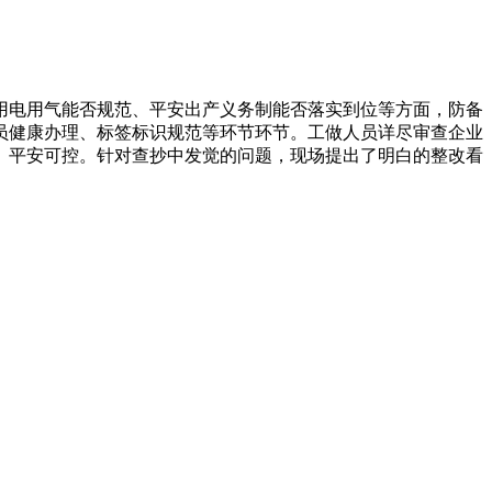
电用气能否规范、平安出产义务制能否落实到位等方面，防备
员健康办理、标签标识规范等环节环节。工做人员详尽审查企业
、平安可控。针对查抄中发觉的问题，现场提出了明白的整改看