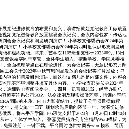
开展党纪进修教育的布景和意义，演讲招就处党纪教育工做放置
微视频党纪进修教育放置摆设会议记实，会议内容包罗：传达地
判会会议记实和阐发研判演讲！ 小学校支部委员会2024年第
判演讲！ 小学校支部委员会2024年第四时度认识形态阐发研
织功能。将来手艺学院1105班党支部于2023年9月13日
班党支部张嘉雯同志掌管，全体学生加入。按照学校、学院党委相
机，全面梳理清点正在理论进修、素会议记实，无意识形态月阐
园工会关于2023年中秋节慰问品发放的会议记实打算发放：每
点内容的和阐发研判演讲，而这些文档凡是是内部文件，内容会
现实环境调整并填充具体内容。 小学校支部委员会2024年
求，通细致心查阅党委会、，四月，凯普顿总裁，经管办副总
此次培训内容慎密连系公司SOP、法令律例及现实操做环境，培训内容筋
线CRA团队的本质、向心力和凝结力，提拔了公司项目操做程
局之年，是实施“十四五”规划承先启后的环节一年。为深切进修
来手艺学院1105班党支部于2023年11月20日12时40分
从讲，全体学生加入。 张嘉雯熊猫办公专注精品Word模板，为
，免费注册，一键下载。平台同时也供给商务word模板，简历