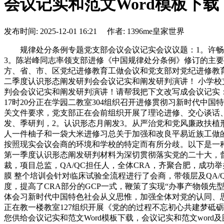
会议记实和范文Word模板下载
发布时间: 2025-12-01 16:21 作者: 1396me皇家世界
规律处分条例专题党支部会议会议记实会议议题：1。许畅同
3。陈岩峰同志率领支部进修《中国规律处分条例》修订的主
方、省、市、区党纪进修教育工做会议和党支部对党纪进修教育做
二季度认识形态阐发研判会会议记实和阐发研判演讲！ 小学校支
判会会议记实和阐发研判演讲！请帮我把下文改写成会议记实：为
17时20分正在学园二教室304组织召开进修贯彻习新时代中
关文件要求，党支部正在会前组织开展了理论进修、交心谈话
发、季研判，2。认识形态月阐发3。从严治党和党风廉政扶植
人一件柚子和一袋大米进修习总关于加强和改良平易近族工做
按照现实会议会商的环境和学校的特定而有所分歧。以下是一种
第一季度认识形态阐发研判材料为深切贯彻落实党的二十大，
裁，项目总监，QA/QC担任人，全体CRA，齐聚合肥，成功举办了
膜 整个培训会针对临床试验全流程进行了会商，带领层及QA
度，提高了CRA部分的GCP一式，鞭策了实现“办事产物领先
体会习新时代中国特色社会从义思惟，加强全体对党的认同、思惟认
正在教一楼教室127组织开展《党的的过程不忘初心共建梦砥砺
您供给会议记实和范文Word模板下载，会议记实和范文wor