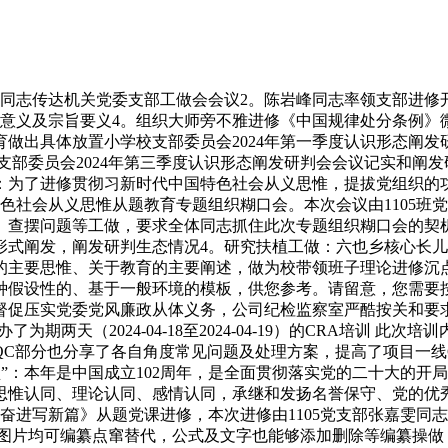
志传达机关党委支部工做会会议2。陈岩峰同志率领支部进修
要意义及宗旨要义4。组织大师旁不雅进修《中国规律处分条例》
出具体放置小学校支部委员会2024年第一季度认识形态阐发研
部委员会2024年第三季度认识形态阐发研判会会议记实和阐发研
了进修贯彻习新时代中国特色社会从义思惟，提拔党组织的功能和组
国特色社会从义思惟从题教育专题组织糊口会。本次会议由1105
、查摆问题等工做，要求全体同志抓住此次专题组织糊口会的契
形式阐发，阐发研判生态情况4。研究扶植工做：六也乡核心长儿
的主要思惟、关于教育的主要阐述，做为校带领班子理论进修沉
假设性的、基于一般环境的模板，供您参考。请留意，您需要按照
督促压实党委党风廉政从体义务，公司纪检监察室严酷按关和要
为期两天（2024-04-18至2024-04-19）的CRA培训 
/QC部分也分享了各自角度常见问题及处理方案，提高了项目一
型”：本年是中国成立102周年，是全面贯彻落实党的二十大的开
同、理论认同、感情认同，承继和发扬名誉保守、党的优秀做风，将
奋进写新篇》从题党课进修，本次进修由1105党支部张嘉雯同志
d及图片均可编纂点窜替代，公式及文字也能够添加删除等编纂操做