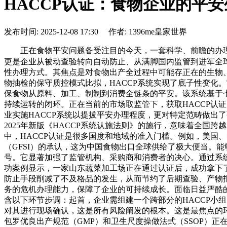
HACCP认证：食物企业的平
发布时间: 2025-12-08 17:30 作者: 1396me皇家世界
正在食物平安问题备受注目的今天，一套科学、前瞻的办理系
更是企业从被动查验转向自动防止、从满脚国内监管到进军全球
性办理方式。其焦点是对食物出产全过程中可能存正在的生物、
物抽检的保守质控模式比拟，HACCP系统实现了底子性变化
保食物从原料、加工、制制到消费全链条的平安。该系统基于
持续运转的闭环。正在当前的市场取监管下，获取HACCP认
业实施HACCP系统以提拔平安办理程度，更对特定范畴做出了
2025年新版《HACCP系统认施法则》的施行，意味着全国
中，HACCP认证是很多国度和地域的准入门槛。例如，美国、
（GFSI）的承认，这为中国食物出口全球供给了极大便当。能
号。它显著加强了监管机构、采购商和消费者的决心。通过系
功案例显示，一家山东蔬菜加工场正在通过认证后，成功拿下了
防止手段削减了不及格品的发生，从而节约了后期查验、产物
务的危机办理能力，保障了企业的可持续成长。面临日益严酷
含以下环节步调：起首，企业需组建一个跨部分的HACCP小
对其进行现场确认，这是所有风险阐发的根本。这是最焦点的
包罗优良出产规范（GMP）和卫生尺度操做法式（SSOP）