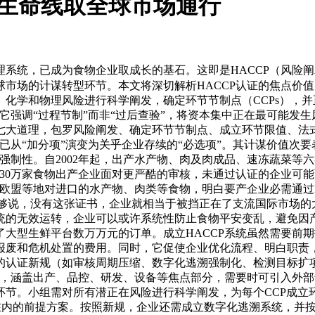
安生命线取全球市场通行
统，已成为食物企业取成长的基石。这即是HACCP（风险阐
市场的计谋转型环节。本文将深切解析HACCP认证的焦点价值
化学和物理风险进行科学阐发，确定环节节制点（CCPs），
。它强调“过程节制”而非“过后查验”，将资本集中正在最可能发
七大道理，包罗风险阐发、确定环节节制点、成立环节限值、法
证已从“加分项”演变为关乎企业存续的“必选项”。其计谋价值次
强制性。自2002年起，出产水产物、肉及肉成品、速冻蔬菜等
跨越30万家食物出产企业面对更严酷的审核，未通过认证的企业
欧盟等地对进口的水产物、肉类等食物，明白要产企业必需通过H
够说，没有这张证书，企业就相当于被挡正在了支流国际市场的大
统的无效运转，企业可以或许系统性防止食物平安变乱，避免因
大型生鲜平台数万万元的订单。成立HACCP系统虽然需要前
报废和危机处置的费用。同时，它促使企业优化流程、明白职责
的认证新规（如审核周期压缩、数字化逃溯强制化、检测目标扩
组，涵盖出产、品控、研发、设备等焦点部分，需要时可引入外
环节。小组需对所有潜正在风险进行科学阐发，为每个CCP成立
正在内的前提方案。按照新规，企业还需成立数字化逃溯系统，并