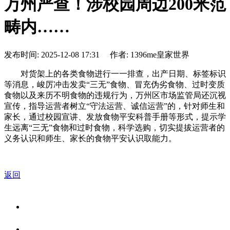
万州严查！涉校园周边200米范
畴内……
发布时间: 2025-12-08 17:31 作者: 1396me皇家世界
对货架上的各类食物进行一一排查，出产日期、标签标识
等消息，峻厉冲击发卖“三无”食物、冒充伪劣食物、过时变质
食物以及来历不明食物的违规行为，万州区市场监管局还沉视
宣传，指导运营者树立“守法运营、诚信运营”的，针对师生和
家长，通过校园宣讲、发放食物平安科普手册等形式，提示学
生远离“三无”食物和过时食物，科学选购，切实提拔运营者的
义务认识和师生、家长的食物平安认识取能力。
返回
关于我们
食品安全资讯