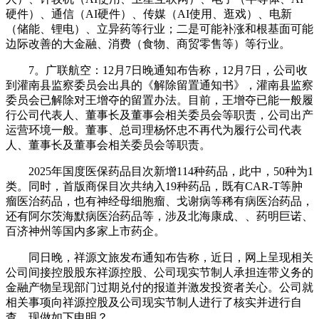
硬件）、通信（AI硬件）、传媒（AI使用、逛戏）、电新
（储能、锂电）、立异药等行业；二是可能补涨和根基面可能
边际改善的大金融、消费（食物、商贸零售等）等行业。
7。广联航空：12月7日晚通知布告称，12月7日，公司收
到灌南县监察委员会出具的《解除留置通知书》，灌南县监察
委员会已解除对王增夺的留置办法。目前，王增夺已能一般履
行公司代表人、董事长及董事会相关委员会等职责，公司出产
运营环境一般。董事、总司理杨怀忠不再代为履行公司代表
人、董事长及董事会相关委员会等职责。
2025年国度医保药品目次新增114种药品，此中，50种为1
类。同时，首版商保目次共纳入19种药品，既有CAR-T等肿
瘤医治药品，也有神经母细胞瘤、戈谢病等稀有病医治药品，
还有阿尔茨海默病医治药品等，涉及北海康成、、药明巨诺、
百济神州等国内多家上市药企。
同日晚，祥源文旅发布通知布告称，近日，网上呈现相关
公司间接控股股东祥源控股、公司现实节制人承担连带义务的
金融产物呈现部门过期兑付的报道并激发投资者关心。公司就
相关事项向祥源控股及公司现实节制人进行了核实并进行自
查。现做如下申明？。