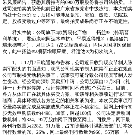
朱凤廉函告，获悉其所持有的6900万股股份将被司法拍卖。上
述司法拍卖的股份此前已被广东省东莞市中级冻结。本次拍卖
尚处于公示阶段，后续可能涉及竞拍、流拍、缴款、法院裁
定、股权变动过户等环节，最终拍卖成果尚存正在不确定性。
君实生物：公司旗下4款贸易化产物——拓益®（特瑞普
利单抗）、君迈康®(阿达木单抗)、平易近得维®（氢溴酸氘
瑞米德韦片）、君适达®（昂戈瑞西单抗）均纳入国度医保目
次，此中拓益®2项新增顺应症、君适达®为初次纳入。
1。：12月7日晚通知布告称，公司近日收到现实节制人陈
崇军配头的书面通知，获悉公司现实节制人陈崇军正正在规画
公司节制权变动相关事宜，该事项可能导致公司现实节制人发
生变动。经公司向深圳买卖所申请，公司股票自12月8日（礼
拜一）开市起停牌，估计停牌时间不跨越2个买卖日。目前，
各方从体正正在就具体买卖方案、和谈等相关事项进行论证和
磋商，具体环境以各方签定的相关和谈为准。本次买卖事项可
否最终实施完成及实施成果尚存正在不确定性。因网上刊行初
步无效申购倍数约4498。38倍，跨越100倍，公司决定启动回
拨机制，将324。95万股由网下回拨至网上。回拨后，网下最
终刊行数量为2282。91万股，占扣除最终计谋配售部门后本次
刊行数量的70。26%，网上最终刊行数量为966。55万股，占