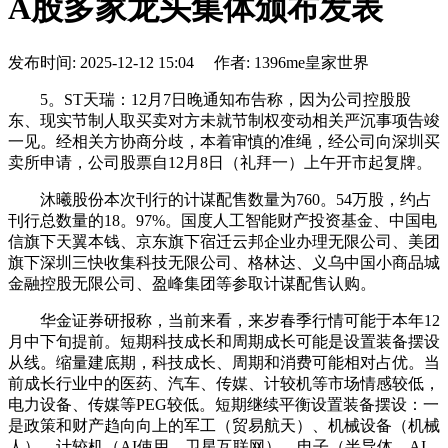
A股多家龙头集体颁布发表
发布时间: 2025-12-12 15:04 作者: 1396me皇家世界
5。ST天瑞：12月7日晚通知布告称，因为公司控股股
东、现实节制人取买卖对方未就节制权变动相关严沉事项告竣
一见。经相关方协商分歧，本着审慎的准绳，经公司向深圳买
卖所申请，公司股票自12月8日（礼拜一）上午开市起复牌。
沐曦股份本次刊行的计谋配售数量为760。54万股，约占
刊行总数量的18。97%。国度人工智能财产投资基金、中国电
信旗下天翼本钱、京东旗下宿迁云邦企业办理无限公司、美团
旗下深圳三快收集科技无限公司、格林达、义乌中国小商品城
金融控股无限公司、盈峰集团等参取计谋配售认购。
华金证券研报称，当前来看，来岁春季行情可能于本年12
月中下旬提前。短期科技成长和周期成长可能是设置装备摆设
从线。缩量建底期，科技成长、周期和消费可能相对占优。当
前成长行业中的医药、汽车、传媒、计较机等市场情感较低，
电力设备、传媒等PEG较低。短期继续平衡设置装备摆设：一
是政策和财产趋向向上的军工（贸易航天）、机械设备（机械
人）、计较机（AI使用、卫星互联网）、电子（半导体、AI