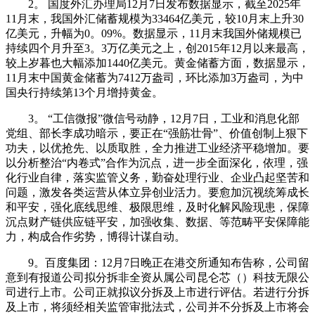
2。 国度外汇办理局12月7日发布数据显示，截至2025年
11月末，我国外汇储蓄规模为33464亿美元，较10月末上升30
亿美元，升幅为0。09%。数据显示，11月末我国外储规模已
持续四个月升至3。3万亿美元之上，创2015年12月以来最高，
较上岁暮也大幅添加1440亿美元。黄金储蓄方面，数据显示，
11月末中国黄金储蓄为7412万盎司，环比添加3万盎司，为中
国央行持续第13个月增持黄金。
3。 “工信微报”微信号动静，12月7日，工业和消息化部
党组、部长李成功暗示，要正在“强筋壮骨”、价值创制上狠下
功夫，以优抢先、以质取胜，全力推进工业经济平稳增加。要
以分析整治“内卷式”合作为沉点，进一步全面深化，依理，强
化行业自律，落实监管义务，勤奋处理行业、企业凸起坚苦和
问题，激发各类运营从体立异创业活力。要愈加沉视统筹成长
和平安，强化底线思维、极限思维，及时化解风险现患，保障
沉点财产链供应链平安，加强收集、数据、等范畴平安保障能
力，构成合作劣势，博得计谋自动。
9。百度集团：12月7日晚正在港交所通知布告称，公司留
意到有报道公司拟分拆非全资从属公司昆仑芯（）科技无限公
司进行上市。公司正就拟议分拆及上市进行评估。若进行分拆
及上市，将须经相关监管审批法式，公司并不分拆及上市将会