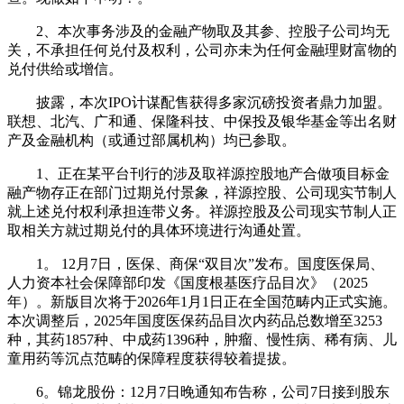
2、本次事务涉及的金融产物取及其参、控股子公司均无
关，不承担任何兑付及权利，公司亦未为任何金融理财富物的
兑付供给或增信。
披露，本次IPO计谋配售获得多家沉磅投资者鼎力加盟。
联想、北汽、广和通、保隆科技、中保投及银华基金等出名财
产及金融机构（或通过部属机构）均已参取。
1、正在某平台刊行的涉及取祥源控股地产合做项目标金
融产物存正在部门过期兑付景象，祥源控股、公司现实节制人
就上述兑付权利承担连带义务。祥源控股及公司现实节制人正
取相关方就过期兑付的具体环境进行沟通处置。
1。 12月7日，医保、商保“双目次”发布。国度医保局、
人力资本社会保障部印发《国度根基医疗品目次》（2025
年）。新版目次将于2026年1月1日正在全国范畴内正式实施。
本次调整后，2025年国度医保药品目次内药品总数增至3253
种，其药1857种、中成药1396种，肿瘤、慢性病、稀有病、儿
童用药等沉点范畴的保障程度获得较着提拔。
6。锦龙股份：12月7日晚通知布告称，公司7日接到股东