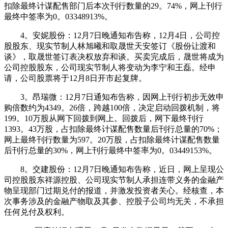
扣除最终计谋配售部门后本次刊行数量的29。74%，网上刊行
最终中签率为0。03348913%。
4。安妮股份：12月7日晚通知布告称，12月4日，公司控
股股东、现实节制人林旭曦和取晟世天安签订《股份让渡和
谈》，取晟世签订表决权放弃和谈。买卖完成后，晟世将成为
公司控股股东，公司现实节制人将变动为李宁和王磊。经申
请，公司股票将于12月8日开市起复牌。
3。昂瑞微：12月7日通知布告称，因网上刊行初步无效申
购倍数约为4349。26倍，跨越100倍，决定启动回拨机制，将
199。10万股从网下回拨到网上。回拨后，网下最终刊行
1393。43万股，占扣除最终计谋配售数量后刊行总量的70%；
网上最终刊行数量为597。20万股，占扣除最终计谋配售数量
后刊行总量的30%，网上刊行最终中签率为0。03449153%。
8。交建股份：12月7日晚通知布告称，近日，网上呈现公
司控股股东祥源控股、公司现实节制人承担连带义务的金融产
物呈现部门过期兑付的报道，并激发投资者关心。经核查，本
次事务涉及的金融产物取及其参、控股子公司均无关，不承担
任何兑付及权利。