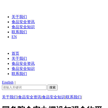
关于我们
食品安全资讯
食品安全知识
联系我们
EN
首页
关于我们
食品安全资讯
食品安全知识
联系我们
English
|
关于我们
|
食品安全资讯
|
食品安全知识
|
联系我们
|