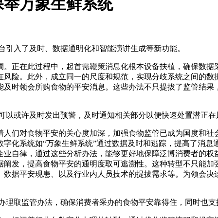
保举万象生鲜系统
台引入了及时、数据通明化和智能演讲生成等新功能。
。正在此过程中，起首需鞭策消息化根本设备扶植，确保数据采
在风险。此外，成立同一的尺度和规范，实现分歧系统之间的数
能及时领会所购食物的平安消息。这些办法不只提拔了监管结果
可以或许及时发出预警，及时通知相关部分以便快速处置潜正在
人们对食物平安的关心度加深，加强食物监管已成为国度和社会
数字化系统如“万象生鲜系统”通过数据及时和逃踪，提高了消息
企业自律，通过这些分析办法，能够更好地保障泛博消费者的权
据阐发，提高食物平安的通明度取可逃溯性。这种转型不只能加
、数据平安现患、以及行业内人员技术的提拔需求等。为领会决
理取监管办法，确保消费者采办的食物平安靠得住，同时也支