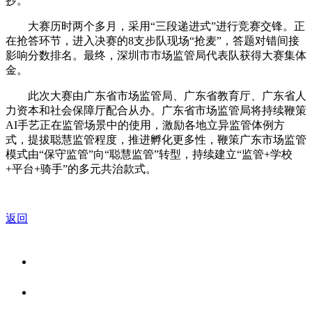
抄。
大赛历时两个多月，采用“三段递进式”进行竞赛交锋。正
在抢答环节，进入决赛的8支步队现场“抢麦”，答题对错间接
影响分数排名。最终，深圳市市场监管局代表队获得大赛集体
金。
此次大赛由广东省市场监管局、广东省教育厅、广东省人
力资本和社会保障厅配合从办。广东省市场监管局将持续鞭策
AI手艺正在监管场景中的使用，激励各地立异监管体例方
式，提拔聪慧监管程度，推进孵化更多性，鞭策广东市场监管
模式由“保守监管”向“聪慧监管”转型，持续建立“监管+学校
+平台+骑手”的多元共治款式。
返回
关于我们
食品安全资讯