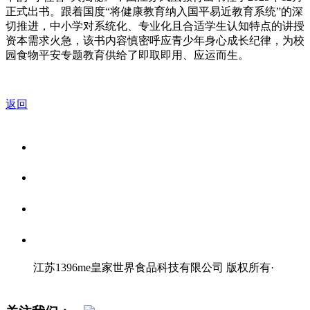
正式出书。跟着国度“将健康教育纳入国平易近教育系统”的深
切推进，中小学对系统化、专业化且合适学生认知特点的讲授
资本需求火急，该书内容慎密呼应青少年身心成长纪律，为校
园食物平安专题教育供给了即取即用、应运而生。
返回
关于我们
食品安全资讯
食品安全知识
联系我们
江苏1396me皇家世界食品科技有限公司 版权所有
·
网站地图