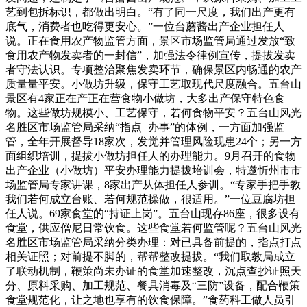
艺到包拆标识，都做出明白。“有了同一尺度，我们出产更有
底气，消费者也吃得更安心。”一位台蘑酱出产企业担任人
说。正在食用农产物监管方面，景区市场监管局通过发放“致
食用农产物发卖者的一封信”，加强法令律例宣传，提拔发卖
者守法认识。专项整治聚焦发卖环节，确保景区内畅通的农产
质量量平安。小做坊升级，保守工艺取现代尺度融合。五台山
景区有4家正在产正在营食物小做坊，大多出产保守特色食
物。这些做坊规模小、工艺保守，若何食物平安？五台山风光
名胜区市场监管局采纳“指点+办事”的体例，一方面加强监
管，全年开展督导18家次，发觉并管理风险现患24个；另一方
面组织培训，提拔小做坊担任人的办理能力。9月召开的食物
出产企业（小做坊）平安办理能力提拔培训会，特邀忻州市市
场监管局专家讲课，8家出产从体担任人参训。“专家手把手教
我们若何成立台账、若何规范操做，很适用。”一位豆腐坊担
任人说。69家食堂的“持证上岗”。五台山现存86座，很多设有
食堂，供应僧尼日常饮食。这些食堂若何监管呢？五台山风光
名胜区市场监管局采纳分类办理：对已具备前提的，指点打点
相关证照；对前提不脚的，帮帮整改提拔。“我们取教局成立
了联动机制，鞭策尚未办证的食堂加速整改，沉点查抄证照天
分、原料采购、加工规范、餐具消毒及“三防”设备，配合鞭策
食堂规范化，让之地也享有的饮食保障。”食药科工做人员引