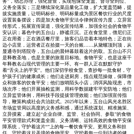
务”，动态办理，强化督查，实现包保全笼盖、督导全到位、
义务全落实；三是继续深化菜品量化工做，扩大笼盖范畴，提
拔实施质量，让明码标价、明码标量成为景区餐饮行业的尺度
设置装备摆设；四是加大食物平安法令律例宣传力度，立异宣
传形式，拓展宣传渠道，强化宣传结果，加强全社会的食物平
安认识；暮色中的五台山，静谧庄沉。正在食堂里，僧尼们正
正在用斋；正在酒店餐厅里，旅客们品尝着本地特色；正在街
边小店里，运营者正在拾掇一天的台账……从黛螺顶到顶，从
显通寺到塔院寺，五台山的晨钟暮鼓着这片的取。五台山不只
是释教圣地，也是主要的旅逛目标地。食物平安，也是这座千
年释教名山现代管理的主要一环。有一群人正在默默守护
着“舌尖上的平安”。他们深切学校食堂，查抄每一批食材，守
护孩子们的健康成长；他们走进厨房，指点规范操做，保障僧
众和旅客的饮食平安；他们放哨陌头小店，消弭风险现患，市
场次序；他们开展抽检监测，用科学数据建牢平安防地；他们
立异监管体例，用科技手段提拔管理效能；他们加强宣传指
导，鞭策构成社会共治款式。2025年以来，五台山风光名胜区
市场监管局以高度的义务感和感，通过系统谋划、精准施策、
立异摸索，建立起“企业自律、监管、社会协同、参取”的食物
平安管理款式和笼盖全面、义务清晰、运转高效的食物平安保
障系统，守护着这片“”上的每一餐饮食平安。更用义务和担
任，守护着这片圣境的食物平安，守护着每一位到访者的健