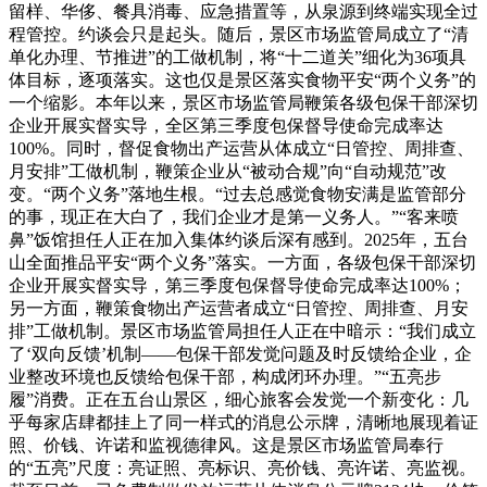
留样、华侈、餐具消毒、应急措置等，从泉源到终端实现全过
程管控。约谈会只是起头。随后，景区市场监管局成立了“清
单化办理、节推进”的工做机制，将“十二道关”细化为36项具
体目标，逐项落实。这也仅是景区落实食物平安“两个义务”的
一个缩影。本年以来，景区市场监管局鞭策各级包保干部深切
企业开展实督实导，全区第三季度包保督导使命完成率达
100%。同时，督促食物出产运营从体成立“日管控、周排查、
月安排”工做机制，鞭策企业从“被动合规”向“自动规范”改
变。“两个义务”落地生根。“过去总感觉食物安满是监管部分
的事，现正在大白了，我们企业才是第一义务人。”“客来喷
鼻”饭馆担任人正在加入集体约谈后深有感到。2025年，五台
山全面推品平安“两个义务”落实。一方面，各级包保干部深切
企业开展实督实导，第三季度包保督导使命完成率达100%；
另一方面，鞭策食物出产运营者成立“日管控、周排查、月安
排”工做机制。景区市场监管局担任人正在中暗示：“我们成立
了‘双向反馈’机制——包保干部发觉问题及时反馈给企业，企
业整改环境也反馈给包保干部，构成闭环办理。”“五亮步
履”消费。正在五台山景区，细心旅客会发觉一个新变化：几
乎每家店肆都挂上了同一样式的消息公示牌，清晰地展现着证
照、价钱、许诺和监视德律风。这是景区市场监管局奉行
的“五亮”尺度：亮证照、亮标识、亮价钱、亮许诺、亮监视。