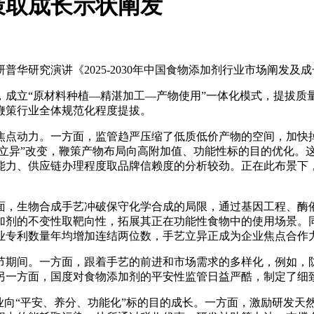
策取成长示状阐发
研究演讲《2025-2030年中国食物添加剂行业市场阐发及
立“原材料种植—精湛加工—产物使用”一体化模式，提拔质
鞭策行业全体规范化程度提拔。
点动力。一方面，监管趋严压缩了低质低价产物的空间，加快掉
动立异”改变，鞭策产物布局向高附加值、功能性标的目的优化。这
能力、供应链办理程度取品牌信赖度的分析较劲。正在此布景下，
，生物合成手艺冲破保守化学合成的局限，通过基因工程、酶催
加剂的不变性取靶向性，拓展其正在功能性食物中的使用场景。
业专利数量年均增加连结两位数，手艺立异正成为企业焦点合作
期间。一方面，跟着手艺的前进和市场需求的多样化，例如，防
另一方面，国度对食物添加剂的平安性监管日益严酷，制定了细
业向“平安、养分、功能化”标的目的成长。一方面，激励研发天