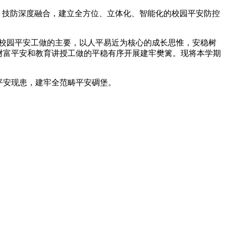
、技防深度融合，建立全方位、立体化、智能化的校园平安防控
和校园平安工做的主要，以人平易近为核心的成长思惟，安稳树
财富平安和教育讲授工做的平稳有序开展建牢樊篱。现将本学期
平安现患，建牢全范畴平安碉堡。