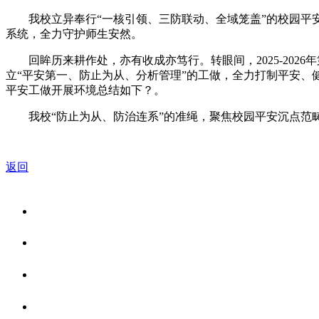
我校立异奉行“一核引领、三防联动、全域笼盖”的校园平安
系统，全力守护师生安然。
回眸历来耕作处，亦有收成亦笃行。转眼间，2025-202
立“平安第一、防止为从、分析管理”的工做，全力打制平安
平安工做开展环境总结如下？。
我校“防止为从、防治连系”的准绳，聚焦校园平安沉点范畴
返回
关于我们
食品安全资讯
食品安全知识
联系我们