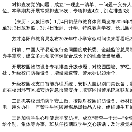
对排查发觉的问题，成立“一现患一清单、一问题一义务人、
位。本学期共开展常规排查16次，专项排查4次，沉点排查3次，
【来历：大象旧事】1月4日鹤壁市教育体育局发布2026年中小
至3月3日放寒假，3月4日报到、开学。特殊教育学校、长儿
方才洛阳市教育局发布2026年中小学寒假时间快来看看吧2
日前，中国人平易近银行会同国度成长委、金融监管总局制
办事需求，建立多元领取体例配合成长下的现金便当畅通。
开展校园物防设备专项排查升级步履，对校园围墙、护栏、校
处，升级校门防撞设备，增设减速带、警示标识20余个。
升级校园收支口智能办理系统，安拆人脸识别门禁设备，实行
正在校园环节区域安拆告急报警安拆，取辖区报警系统互联互通
二是抓实校园消防平安工做。按期对校园消防设备、器材进
电、用火办理，严禁学生照顾易燃易爆物品入校。组织师生开
三是加强学生心理健康平安防控。成立“筛查—干涉—”全链
给个别、集体等办事。班从任按期取学生交心谈话，及时发觉