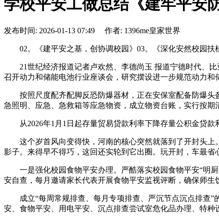
学校平安工做总结《建牢平安
发布时间: 2026-01-13 07:49 作者: 1396me皇家世界
02。《建平安之基，创协调校园》03。《深化安然校园扶植
21世纪经济报道记者卢欢然、李德尚玉 报道宁德时代、比亚
召开动力和储能电池行业座谈会，研究摆设进一步规范动力和
按照尺度配齐配脚反恐防爆器材，正在安保室配备防爆头盔、
急照明、应急、急救箱等应急物资，成立物资台账，实行按期
从2026年1月1日起存量贸易贷款利率下降存量公积金贷款利率也
这个岁首风向变得快，河南的核心突然就落到了开封头上。
影子。来得早不得巧，这回还实轮到它出圈。玩开封，车最省
一是强化校园食物平安办理。严酷落实校园食物平安“明厨亮
安自查，每月邀请家长代表开展食物平安监视评断，确保师生
成立“每周常规排查、每月专项排查、严沉节点沉点排查”的
安、食物平安、用电平安、沉点排查尝试室危化品办理、特种