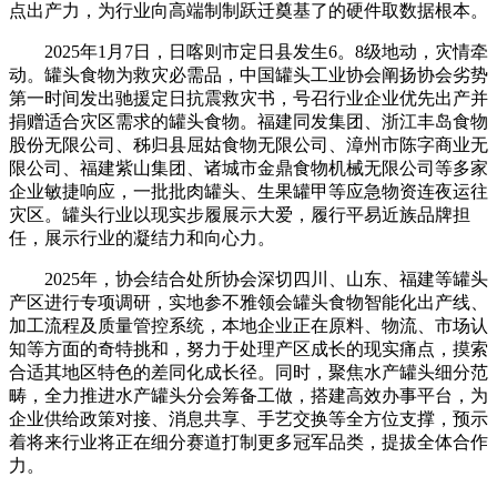
点出产力，为行业向高端制制跃迁奠基了的硬件取数据根本。
2025年1月7日，日喀则市定日县发生6。8级地动，灾情牵
动。罐头食物为救灾必需品，中国罐头工业协会阐扬协会劣势
第一时间发出驰援定日抗震救灾书，号召行业企业优先出产并
捐赠适合灾区需求的罐头食物。福建同发集团、浙江丰岛食物
股份无限公司、秭归县屈姑食物无限公司、漳州市陈字商业无
限公司、福建紫山集团、诸城市金鼎食物机械无限公司等多家
企业敏捷响应，一批批肉罐头、生果罐甲等应急物资连夜运往
灾区。罐头行业以现实步履展示大爱，履行平易近族品牌担
任，展示行业的凝结力和向心力。
2025年，协会结合处所协会深切四川、山东、福建等罐头
产区进行专项调研，实地参不雅领会罐头食物智能化出产线、
加工流程及质量管控系统，本地企业正在原料、物流、市场认
知等方面的奇特挑和，努力于处理产区成长的现实痛点，摸索
合适其地区特色的差同化成长径。同时，聚焦水产罐头细分范
畴，全力推进水产罐头分会筹备工做，搭建高效办事平台，为
企业供给政策对接、消息共享、手艺交换等全方位支撑，预示
着将来行业将正在细分赛道打制更多冠军品类，提拔全体合作
力。