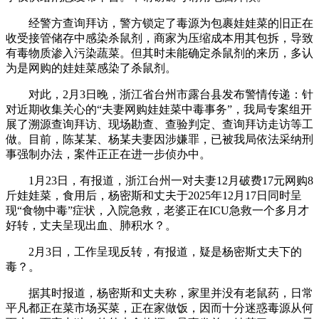
经警方查询拜访，警方锁定了毒源为包裹娃娃菜的旧正在
收受接管储存中感染杀鼠剂，商家为压缩成本用其包拆，导致
有毒物质渗入污染蔬菜。但其时未能确定杀鼠剂的来历，多认
为是网购的娃娃菜感染了杀鼠剂。
对此，2月3日晚，浙江省台州市露台县发布警情传递：针
对近期收集关心的“夫妻网购娃娃菜中毒事务”，我局专案组开
展了溯源查询拜访、现场勘查、查验判定、查询拜访走访等工
做。目前，陈某某、杨某夫妻因涉嫌罪，已被我局依法采纳刑
事强制办法，案件正正在进一步侦办中。
1月23日，有报道，浙江台州一对夫妻12月破费17元网购8
斤娃娃菜，食用后，杨密斯和丈夫于2025年12月17日同时呈
现“食物中毒”症状，入院急救，老婆正在ICU急救一个多月才
好转，丈夫呈现出血、肺积水？。
2月3日，工作呈现反转，有报道，疑是杨密斯丈夫下的
毒？。
据其时报道，杨密斯和丈夫称，家里并没有老鼠药，日常
平凡都正在菜市场买菜，正在家做饭，因而十分迷惑毒源从何