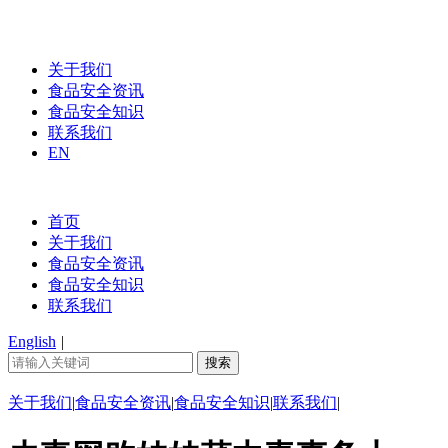
关于我们
食品安全资讯
食品安全知识
联系我们
EN
首页
关于我们
食品安全资讯
食品安全知识
联系我们
English
|
关于我们
|
食品安全资讯
|
食品安全知识
|
联系我们
|