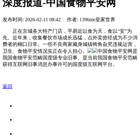
深度报道-中国食物平安网
发布时间: 2026-02-11 08:42 作者: 1396me皇家世界
正在京城各大特产门店，平易近以食为天，食以“安”为
先。近年来，收集餐饮市场成长迅猛，点外卖曾经成为不少消
费者的糊口日常。一些不良商家藏身城镇犄角旮旯违规运营，
卫生、食物平安情况实正在令人担心。
中国食物平安网是
我国食物平安范畴国度级专业旧事。是当前我国食物平安范畴
获得互联网旧事消息办事许可的国度级互联网平台。
返回
关于我们
食品安全资讯
食品安全知识