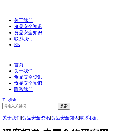
关于我们
食品安全资讯
食品安全知识
联系我们
EN
首页
关于我们
食品安全资讯
食品安全知识
联系我们
English
|
关于我们
|
食品安全资讯
|
食品安全知识
|
联系我们
|