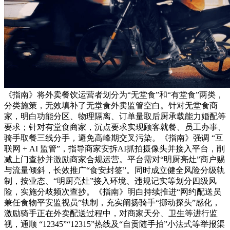
《指南》将外卖餐饮运营者划分为“无堂食”和“有堂食”两类，
分类施策，无效填补了无堂食外卖监管空白。针对无堂食商
家，明白功能分区、物理隔离、订单量取后厨承载能力婚配等
要求；针对有堂食商家，沉点要求实现顾客就餐、员工办事、
骑手取餐三线分手，避免高峰期交叉污染。《指南》强调 “互
联网 + AI 监管”，指导商家安拆AI抓拍摄像头并接入平台，削
减上门查抄并激励商家合规运营。平台需对“明厨亮灶”商户赐
与流量倾斜，长效推广“食安封签”。同时成立健全风险分级轨
制，按业态、“明厨亮灶”接入环境、违规记实等划分四级风
险，实施分歧频次查抄。《指南》明白持续推进“网约配送员
兼任食物平安监视员”轨制，充实阐扬骑手“挪动探头”感化，
激励骑手正在外卖配送过程中，对商家天分、卫生等进行监
视，通顺 “12345”“12315”热线及“自贡随手拍”小法式等举报渠