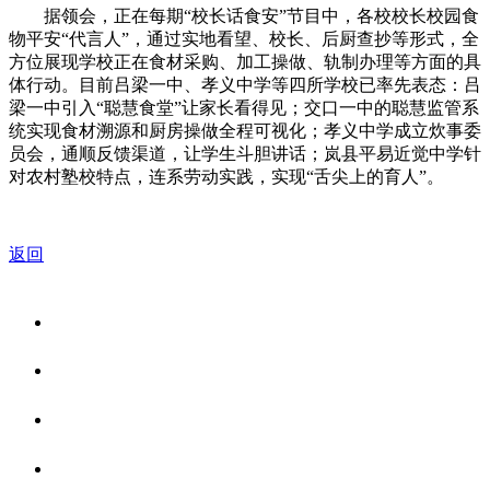
据领会，正在每期“校长话食安”节目中，各校校长校园食
物平安“代言人”，通过实地看望、校长、后厨查抄等形式，全
方位展现学校正在食材采购、加工操做、轨制办理等方面的具
体行动。目前吕梁一中、孝义中学等四所学校已率先表态：吕
梁一中引入“聪慧食堂”让家长看得见；交口一中的聪慧监管系
统实现食材溯源和厨房操做全程可视化；孝义中学成立炊事委
员会，通顺反馈渠道，让学生斗胆讲话；岚县平易近觉中学针
对农村塾校特点，连系劳动实践，实现“舌尖上的育人”。
返回
关于我们
食品安全资讯
食品安全知识
联系我们