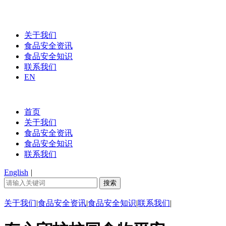
关于我们
食品安全资讯
食品安全知识
联系我们
EN
首页
关于我们
食品安全资讯
食品安全知识
联系我们
English
|
关于我们
|
食品安全资讯
|
食品安全知识
|
联系我们
|