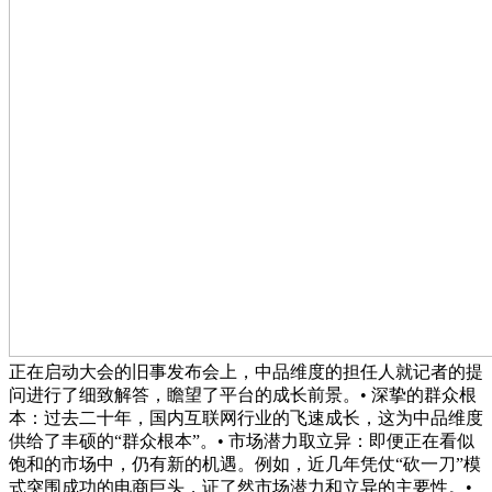
正在启动大会的旧事发布会上，中品维度的担任人就记者的提
问进行了细致解答，瞻望了平台的成长前景。• 深挚的群众根
本：过去二十年，国内互联网行业的飞速成长，这为中品维度
供给了丰硕的“群众根本”。• 市场潜力取立异：即便正在看似
饱和的市场中，仍有新的机遇。例如，近几年凭仗“砍一刀”模
式突围成功的电商巨头，证了然市场潜力和立异的主要性。•