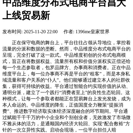
中品维度分布式电商平台昌大
上线贸易新
发布时间: 2025-11-20 22:00 作者: 1396me皇家世界
正在保守电商的舞台上，平台往往占领从导地位，掌控着
流量的分派和数据的垄断。然而，中品维度分布式电商平台的
呈现，完全打破了这一款式。中品维度初创的分布式电商模
式，旨正在将数据权益、流量所有权和价值分派权实正偿还给
每一个生态参取者，包罗品牌方、办事商和消费者。正在中品
维度平台上，每一位办事商不再是平台的“租客”，而是本身私
域流量和客户关系的“仆人”。他们能够通过建立本人的社群收
集，获得可持续的收益。平台通过智能合约实现价值的从动、
通明分派，建立了一个践行“消费者至上”的良性生态轮回。这
种模式，让每一个参取者都能正在贸易舞台上发光发烧，成为
本人命运的。中品维度的降生，正值国度全力鞭策“提振消
费”、推进数字经济取实体经济深度融合的环节期间。平台通
过赋能千千千万的中小企业和个别创业者，无效激发了市场微
不雅从体的活力，是通顺国内经济大轮回、实现“配合敷裕”方
针的一次立异性实践。启动会现场，一位平台担任人暗