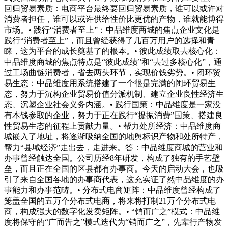
回归贸易素质：电商平台最终要回归贸易素质，谁可以或许对
消费者担任，谁可以或许供给性价比更优的产物，谁就能博得
市场。• 践行“消费者至上”：中品维度商城的焦点企业文化是
践行“消费者至上”，而且曾经获得了几百万用户的选择和青
睐，这为平台的成长奠基了的根本。• 彼此成绩取去核心化：
中品维度商城的焦点特点是“彼此成绩”和“去过多核心化”，通
过工场曲链消费者，省去两头环节，实现价钱劣势。• 闭环贸
易生态：中品维度用系统搭建了一个很是完满的闭环贸易生
态，努力于沉构企业贸易价值分派机制、建立企业良性经济生
态、沉塑企业社会义务内涵。• 践行国策：中品维度是一家没
有本钱参取的企业，努力于正在践行“提振消费”国策、搭建良
性贸易生态的征程上贡献力量。• 帮力处所经济：中品维度商
城嵌入了地址，将逐渐吸纳全国的地舆标识产物和处所特产，
帮力“县域经济”走出去，走进来。答：中品维度商城的营业和
办事曾经触达全国。公司历经8年研发，构成了独有的手艺壁
垒，而且正在全国的区县都有办事商。今天的启动大会，也吸
引了来自全国各地的办事商代表，这充实证了然中品维度的办
事能力和办事范畴。• 分布式电商矩阵：中品维度曾经构成了
笼盖全国的五万个分布式电商，将来将打制21万个分布式电
商，构成强大的数字化发卖矩阵。• “销而广之”模式：中品维
度将保守的“广而告之”模式迭代为“销而广之”，先辈行产物发