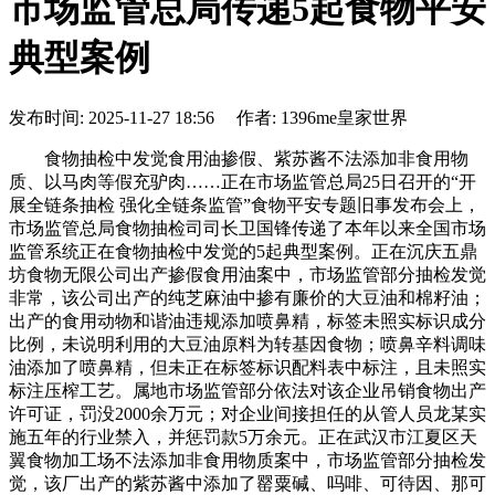
市场监管总局传递5起食物平安
典型案例
发布时间: 2025-11-27 18:56 作者: 1396me皇家世界
食物抽检中发觉食用油掺假、紫苏酱不法添加非食用物
质、以马肉等假充驴肉……正在市场监管总局25日召开的“开
展全链条抽检 强化全链条监管”食物平安专题旧事发布会上，
市场监管总局食物抽检司司长卫国锋传递了本年以来全国市场
监管系统正在食物抽检中发觉的5起典型案例。正在沉庆五鼎
坊食物无限公司出产掺假食用油案中，市场监管部分抽检发觉
非常，该公司出产的纯芝麻油中掺有廉价的大豆油和棉籽油；
出产的食用动物和谐油违规添加喷鼻精，标签未照实标识成分
比例，未说明利用的大豆油原料为转基因食物；喷鼻辛料调味
油添加了喷鼻精，但未正在标签标识配料表中标注，且未照实
标注压榨工艺。属地市场监管部分依法对该企业吊销食物出产
许可证，罚没2000余万元；对企业间接担任的从管人员龙某实
施五年的行业禁入，并惩罚款5万余元。正在武汉市江夏区天
翼食物加工场不法添加非食用物质案中，市场监管部分抽检发
觉，该厂出产的紫苏酱中添加了罂粟碱、吗啡、可待因、那可