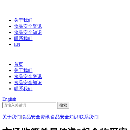
关于我们
食品安全资讯
食品安全知识
联系我们
EN
首页
关于我们
食品安全资讯
食品安全知识
联系我们
English
|
关于我们
|
食品安全资讯
|
食品安全知识
|
联系我们
|