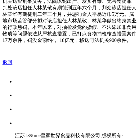
机关逃查刑事义务，法院以犯出产、发卖有毒、无害食物罪，
判处该店担任人林某敬有期徒刑五年六个月，判处该店担任人
林某华有期徒刑二年三个月，并惩罚金人平易近币5万元。属
地市场监管部分拟对该店担任人林某敬、林某华做出终身禁业
的行政惩罚。本年以来，对抽检发觉的掺假、不法添加非食用
物质等问题依法从严核查措置，已打点食物抽检核查措置案件
17万余件，罚没金额约4。18亿元，移送司法机关900余件。
返回
关于我们
食品安全资讯
食品安全知识
联系我们
江苏1396me皇家世界食品科技有限公司 版权所有
·