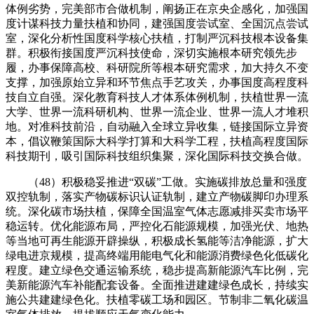
体例劣势，完美部市合做机制，阐扬正在京央企感化，加强国
度计谋科技力量扶植和协同，建强国度尝试室、全国沉点尝试
室，深化分析性国度科学核心扶植，打制严沉科技根本设备集
群。积极衔接国度严沉科技使命，深切实施根本研究领先步
履，办事保障高校、科研院所等根本研究需求，加大持久不变
支撑，加强原始立异和环节焦点手艺攻关，办事国度高程度科
技自立自强。深化教育科技人才体系体例机制，扶植世界一流
大学、世界一流科研机构、世界一流企业、世界一流人才堆积
地。对准科技前沿，自动融入全球立异收集，链接国际立异资
本，倡议鞭策国际大科学打算和大科学工程，扶植高程度国际
科技期刊，吸引国际科技组织集聚，深化国际科技交换合做。
（48）积极稳妥推进“双碳”工做。实施碳排放总量和强度
双控轨制，落实产物碳标识认证轨制，建立产物碳脚印办理系
统。深化碳市场扶植，保障全国温室气体志愿减排买卖市场平
稳运转。优化能源布局，严控化石能源规模，加强光伏、地热
等当地可再生能源开辟操纵，积极成长氢能等洁净能源，扩大
绿电进京规模，提高终端用能电气化和能源消费绿色化低碳化
程度。建立绿色交通运输系统，稳步提高新能源汽车比例，完
美新能源汽车补能配套设备。全面推进建建绿色成长，持续实
施公共建建绿色化。扶植零碳工场和园区。节制非二氧化碳温