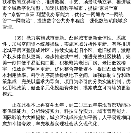
扶植数智立异核心，推进数据、手艺、场景联动立异。推进城
市全域数字化转型，加速扶植数字城市，提拔“京通”“京
办”“京智”“京策”聪慧化办事能力，优化“一网通办”“一网统
管”“一网慧治”，提拔数字公共办事程度，强化数智赋能城乡
管理。
（39）鼎力实施城市更新。凸起城市更新全体性、系统
性，加强空间资本统筹操纵，实施区域分析性更新。有序推进
老城平房区整院成片区，持续实施老旧小区、危旧楼房，激励
产权从体自从更新。稳步推进城中村。推进完整社区扶植，完
美一刻钟便平易近糊口圈。积极鞭策老旧厂房、老旧低效楼
宇、低效财产园区更新。优化整合存量资本，提凹凸效闲置资
本利用效率。科学有序高效操纵地下空间。加强轨制立异和政
策集成，完美以需求为导向、项目为牵引的分类实施机制，优
化用地政策，健全多元化投融资体例，摸索成立可持续的更新
模式。
正在此根本上再奋斗五年，到二〇三五年实现首都功能办
事保障能力、分析经济实力、科技立异实力、城市管理能力、
国际影响力大幅提拔，城乡区域成长愈加平衡，人平易近糊口
愈加幸福夸姣，率先根基实现社会从义现代化。