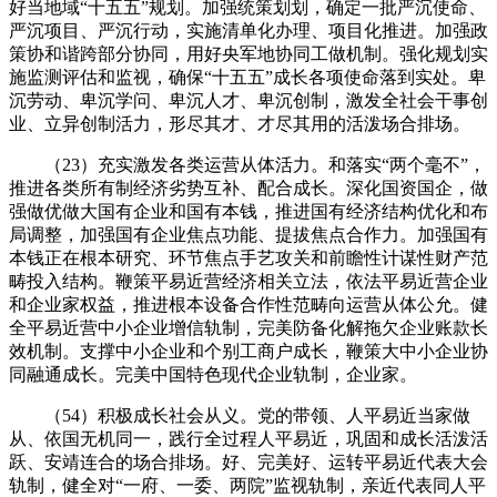
好当地域“十五五”规划。加强统策划划，确定一批严沉使命、
严沉项目、严沉行动，实施清单化办理、项目化推进。加强政
策协和谐跨部分协同，用好央军地协同工做机制。强化规划实
施监测评估和监视，确保“十五五”成长各项使命落到实处。卑
沉劳动、卑沉学问、卑沉人才、卑沉创制，激发全社会干事创
业、立异创制活力，形尽其才、才尽其用的活泼场合排场。
（23）充实激发各类运营从体活力。和落实“两个毫不”，
推进各类所有制经济劣势互补、配合成长。深化国资国企，做
强做优做大国有企业和国有本钱，推进国有经济结构优化和布
局调整，加强国有企业焦点功能、提拔焦点合作力。加强国有
本钱正在根本研究、环节焦点手艺攻关和前瞻性计谋性财产范
畴投入结构。鞭策平易近营经济相关立法，依法平易近营企业
和企业家权益，推进根本设备合作性范畴向运营从体公允。健
全平易近营中小企业增信轨制，完美防备化解拖欠企业账款长
效机制。支撑中小企业和个别工商户成长，鞭策大中小企业协
同融通成长。完美中国特色现代企业轨制，企业家。
（54）积极成长社会从义。党的带领、人平易近当家做
从、依国无机同一，践行全过程人平易近，巩固和成长活泼活
跃、安靖连合的场合排场。好、完美好、运转平易近代表大会
轨制，健全对“一府、一委、两院”监视轨制，亲近代表同人平