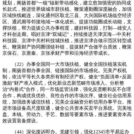
规划，阐扬首都“一核”辐射带动感化，建立愈加慎密的协同成
长款式，推进世界级城市群扶植。鞭策通勤圈深度融合，加强
区域快线毗连，深化通州区取北三县、大兴国际机场临空经济
区、通武廊等邻接地域一体化成长。提拔功能圈成长动能，支
撑扶植，帮力提拔公共办事程度，建好科技园，打制—雄安人
才科创走廊。唱好京津“双城记”，持续推进天津滨海—中关村
科技园、京津中关村科技城扶植，推进京津合做示范区转型成
长。鞭策财产协同圈强链补链，提拔财产合做平台质效，鞭策
京保石、京唐秦、京张承财产带和沿海经济带成长。
（22）办事全国同一大市场扶植。健全全国扶植落实机
制，阐扬首都办事全国、链接国际的市场感化。完美产权机
制，依法平等长久各类所有制经济产权。健全“负面清单+反面
激励”财产准入模式，优化新业态新范畴市场准入。分析整
治“内卷式”合作，同一市场监管法律，强化反垄断和反不合理
合作，构成优良优价、良性合作的市场次序。健全社会信用系
统，加强政务诚信扶植，完美企业融资分析信用办事平台。推
进市场设备高尺度联通，健全公共资本买卖平台系统。完美地
盘、本钱、劳动力、手艺、数据等要素市场，推进要素资本高
效设置装备摆设。
（44）深化接诉即办。党建引领，强化12345市平易近办