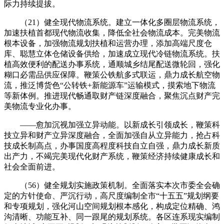
际力持续提拔。
（21）健全现代物流系统。建立一体化多圈层物流系统，
加速扶植首都现代物流收集，降低全社会物流成本。完美物流
根本设备，加强物流规划扶植和运营办理，添加高端尺度仓
库、聪慧立体仓储设备供给，加速成立现代冷链物流系统。扶
植高效便利的配送办事系统，通顺城乡结尾配送微轮回，强化
糊口必需品供应保障。鞭策公铁航多式联运，鼎力成长航空物
流，推泛博货色“公转铁+新能源车”运输模式，摸索地下物流
等新体例。推进现代畅通取财产链深度融合，聚焦沉点财产完
美物流专业化办事。
——愈加沉视加强立异动能。以新成长引领成长，鞭策科
技立异和财产立异深度融合，全面加强自从立异能力，抢占科
技成长制高点，办事国度高程度科技自立自强，鼎力成长新质
出产力，不竭完美现代化财产系统，鞭策经济持续健康成长和
社会全面前进。
（56）健全规划实施政策机制。全面落实本次市委全会确
定的方针使命、严沉行动，高尺度编制全市“十五五”规划纲要
和专项规划，强化河山空间规划根本感化，构成定位精确、鸿
沟清晰、功能互补、同一跟尾的规划系统。各区连系现实编制