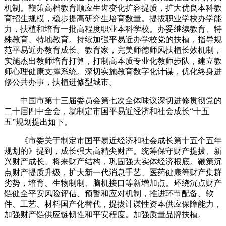
机制。鞭策高档教育顺应生齿变化扩容提质，扩大优良本科教
育招生规模，稳步提高研究生培育数量。提拔职业学校办学能
力，扶植和培育一批高程度职业本科学校。办妥继续教育、特
殊教育、特地教育。持续加强平易近办学校党的扶植，指导规
范平易近办教育成长。教育家，完美师德师风扶植长效机制，
实施杰出教师培育打算，打制高本质专业化教师步队，建立教
师心理健康支撑系统。深切实施教育数字化计谋，优化终身进
修公共办事，扶植进修型城市。
中国市第十三届委员会第七次全体味议深切进修贯彻党的
二十届四中全会，就制定市国平易近经济和社会成长“十五
五”规划提出如下。
《市委关于制定市国平易近经济和社会成长第十五个五年
规划的》提到，成长强大高精尖财产。统筹保守财产提拔、新
兴财产成长、将来财产结构，巩固强大实体经济根底。鞭策沉
点财产提质升级，扩大新一代消息手艺、医药健康等财产集群
劣势，培育、生物制制、脑机接口等新增加点。环绕沉点财产
链健全平安风险评估、预警和应对机制，推进环节配备、软
件、工艺、材料国产化替代，提拔计谋性资本供应保障能力，
加强财产链供应链韧性和平安程度。加强质量品牌扶植。