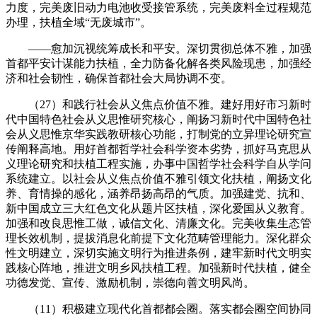
力度，完美废旧动力电池收受接管系统，完美废料全过程规范
办理，扶植全域“无废城市”。
——愈加沉视统筹成长和平安。深切贯彻总体不雅，加强
首都平安计谋能力扶植，全力防备化解各类风险现患，加强经
济和社会韧性，确保首都社会大局协调不变。
（27）和践行社会从义焦点价值不雅。建好用好市习新时
代中国特色社会从义思惟研究核心，阐扬习新时代中国特色社
会从义思惟京华实践教研核心功能，打制党的立异理论研究宣
传阐释高地。用好首都哲学社会科学资本劣势，抓好马克思从
义理论研究和扶植工程实施，办事中国哲学社会科学自从学问
系统建立。以社会从义焦点价值不雅引领文化扶植，阐扬文化
养、育情操的感化，涵养昂扬高昂的气质。加强建党、抗和、
新中国成立三大红色文化从题片区扶植，深化爱国从义教育。
加强和改良思惟工做，诚信文化、清廉文化。完美收集生态管
理长效机制，提拔消息化前提下文化范畴管理能力。深化群众
性文明建立，深切实施文明行为推进条例，建牢新时代文明实
践核心阵地，推进文明乡风扶植工程。加强新时代扶植，健全
功德发觉、宣传、激励机制，崇德向善文明风尚。
（11）积极建立现代化首都都会圈。落实都会圈空间协同