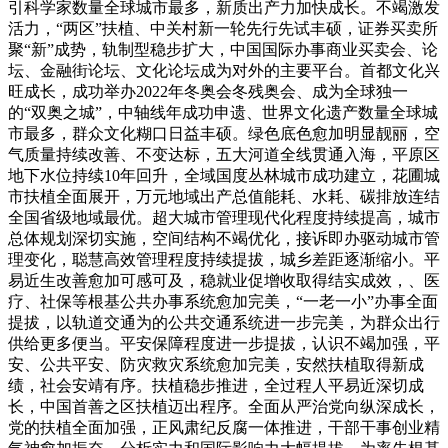
引科学家数量全球城市最多，新质出产力加快成长。不竭激发
活力，“两区”扶植、中关村新一轮先行先试丰硕，证券买卖所
聚“新”成势，轨制型稳步扩大，中国国际办事商业买卖会、论
坛、金融街论坛、文化论坛成为对外的主要平台。首都文化兴
旺成长，成功举办2022年冬奥会冬残奥会、成为全球独一
的“双奥之城”，中轴线年成功申遗、世界文化遗产数量全球城
市最多，群众文化糊口日益丰硕。绿色底色愈加明显靓丽，空
气质量持续改善、不变达标，五大河道全线贯通入海，平原区
地下水位持续10年回升，全域国度丛林城市成功建立，花圃城
市扶植全面展开，万元地域出产总值能耗、水耗、碳排放连结
全国省级地域最优。超大城市管理现代化程度持续提高，城市
总体规划深切实施，空间结构不竭优化，接诉即办驱动城市管
理变化，聪慧高效管理程度持续提拔，城乡差距逐渐缩小。平
易近生改善愈加可感可及，稳就业促增收取得结实成效，、医
疗、社保等根基公共办事系统愈加完美，“一老一小”办事全面
提拔，以轨道交通为的公共交通系统进一步完美，为群众出行
供给更多便当。平安保障程度进一步提拔，认识不竭加强，平
安、公共平安、防灾救灾系统愈加完美，安然扶植取得新成
绩，社会安靖有序。扶植稳步推进，全过程人平易近深切成
长，中国首善之区扶植迈出程序。全面从严治党向纵深成长，
党的扶植全面加强，正风肃纪反腐一体推进，干部干事创业精