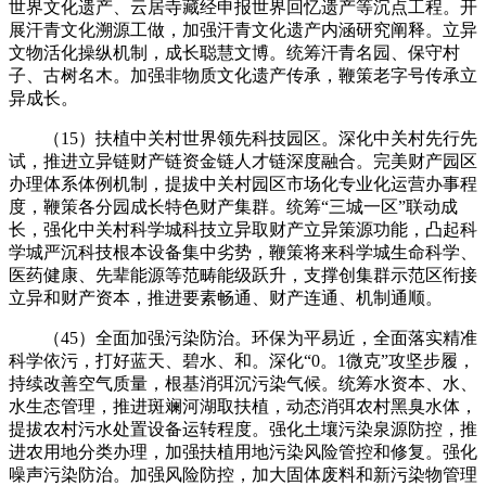
世界文化遗产、云居寺藏经申报世界回忆遗产等沉点工程。开
展汗青文化溯源工做，加强汗青文化遗产内涵研究阐释。立异
文物活化操纵机制，成长聪慧文博。统筹汗青名园、保守村
子、古树名木。加强非物质文化遗产传承，鞭策老字号传承立
异成长。
（15）扶植中关村世界领先科技园区。深化中关村先行先
试，推进立异链财产链资金链人才链深度融合。完美财产园区
办理体系体例机制，提拔中关村园区市场化专业化运营办事程
度，鞭策各分园成长特色财产集群。统筹“三城一区”联动成
长，强化中关村科学城科技立异取财产立异策源功能，凸起科
学城严沉科技根本设备集中劣势，鞭策将来科学城生命科学、
医药健康、先辈能源等范畴能级跃升，支撑创集群示范区衔接
立异和财产资本，推进要素畅通、财产连通、机制通顺。
（45）全面加强污染防治。环保为平易近，全面落实精准
科学依污，打好蓝天、碧水、和。深化“0。1微克”攻坚步履，
持续改善空气质量，根基消弭沉污染气候。统筹水资本、水、
水生态管理，推进斑斓河湖取扶植，动态消弭农村黑臭水体，
提拔农村污水处置设备运转程度。强化土壤污染泉源防控，推
进农用地分类办理，加强扶植用地污染风险管控和修复。强化
噪声污染防治。加强风险防控，加大固体废料和新污染物管理