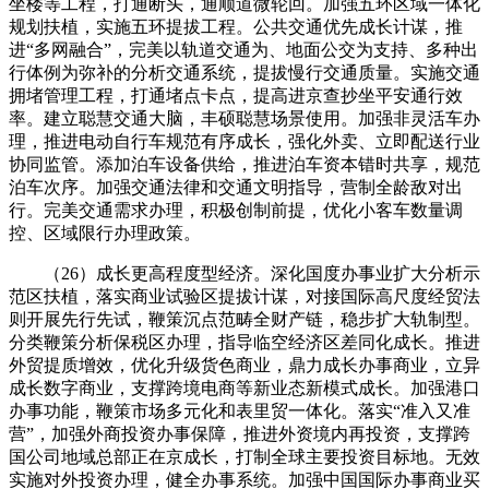
坐楼等工程，打通断头，通顺道微轮回。加强五环区域一体化
规划扶植，实施五环提拔工程。公共交通优先成长计谋，推
进“多网融合”，完美以轨道交通为、地面公交为支持、多种出
行体例为弥补的分析交通系统，提拔慢行交通质量。实施交通
拥堵管理工程，打通堵点卡点，提高进京查抄坐平安通行效
率。建立聪慧交通大脑，丰硕聪慧场景使用。加强非灵活车办
理，推进电动自行车规范有序成长，强化外卖、立即配送行业
协同监管。添加泊车设备供给，推进泊车资本错时共享，规范
泊车次序。加强交通法律和交通文明指导，营制全龄敌对出
行。完美交通需求办理，积极创制前提，优化小客车数量调
控、区域限行办理政策。
（26）成长更高程度型经济。深化国度办事业扩大分析示
范区扶植，落实商业试验区提拔计谋，对接国际高尺度经贸法
则开展先行先试，鞭策沉点范畴全财产链，稳步扩大轨制型。
分类鞭策分析保税区办理，指导临空经济区差同化成长。推进
外贸提质增效，优化升级货色商业，鼎力成长办事商业，立异
成长数字商业，支撑跨境电商等新业态新模式成长。加强港口
办事功能，鞭策市场多元化和表里贸一体化。落实“准入又准
营”，加强外商投资办事保障，推进外资境内再投资，支撑跨
国公司地域总部正在京成长，打制全球主要投资目标地。无效
实施对外投资办理，健全办事系统。加强中国国际办事商业买