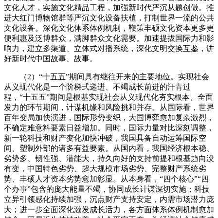
文化人才，实施文化精品工程，加强新时代严沉从题创做。推
进大红门博物馆群等严沉文化设备扶植，打制世界一流的公共
文化设备。深化文化体系体例机制，鞭策丰硕文化资本更多更
便利惠及泛博群众，满脚群众文化需要。加速提拔国际力和影
响力，建立多渠道、立体式对播系统，深化文明交换互鉴，讲
好新时代中国故事、故事。
（2）“十五五”期间具有继往开来的主要地位。实现社会
从义现代化是一个阶梯式递进、不竭成长前进的汗青过
程，“十五五”期间是根基实现社会从义现代化夯实根本、全面
发力的环节期间，计谋机缘和风险挑和并存。从国际看，世界
百年变局加快演进，国际形势变织，大国博弈愈加复杂激烈，
不确定难意料要素日益增加。同时，国际力量对比深刻调整，
新一轮科技和财产变化加快冲破，我国具备自动运筹国际空
间、塑制外部的诸多有益要素。从国内看，我国经济根本稳、
劣势多、韧性强、潜能大，持久向好的支持前提和根基趋向没
有变，中国特色劣势、超大规模市场劣势、完整财产系统劣
势、丰硕人才资本劣势愈加彰显。从本身看，“四个核心”“四
个办事”包含的庞大能量不竭，协同成长计谋深切实施；科技
立异引领感化持续加强，沉点财产支持安定，内需市场潜力庞
大；进一步全面深化激发成长活力，各方面体系体例机制愈加