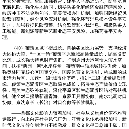
平安分析管理。全面加强教育，建牢人平易近防地）防备沉点
范畴风险。强化央地协同，稳妥防备化解经济金融范畴风险，
峻厉冲击不法金融勾当。完美债权办理机制。加强国际经贸风
险监测研判，健全风险应对机制。强化环节消息根本设备平安
防护，加强数据风险预警、结合监管和小我消息。积极防备人
工智能、新能源等新手艺新业态平安风险。加强药品平安办
理。
（40）鞭策区域平衡成长。阐扬各区比力劣势，支撑经济
大区挑大梁。“一区一策”鞭策平原新城高质量成长，提高投资
比沉，成长强大特色财产集群。打制通州大运河怡人滨水空
间，扶植“两园一河”水岸客堂，鞭策南中轴地域转型升级，加
强奥林匹克核心区国际交往、国度体育文化功能，构成新的城
市活力片区。加速“一绿”城市化历程，推进“二绿”减量提质增
绿。鞭策生态涵养区生态取绿色成长，拓展生态产物价值实现
径，完美生态弥补轨制。深化平原区和生态涵养区结对帮扶机
制。健全对口援助新疆青海、京蒙工具部协做、南水北调对口
协做、京沈京长（长治）对口合做等长效机制。
——首都文化影响力较着加强。社会从义焦点价值不雅普
遍践行，向上向善社会风气广为，汗青文化传承持续加强，新
时代文化立异创制活力不竭激发，群众文化糊口愈加丰硕，国