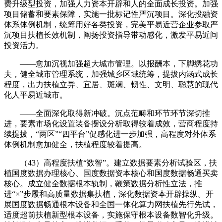
费升级型投资，加强人力资本开辟和人的全面成长投资。加强
项目储蓄和要素保障，实施一批标记性严沉项目。深化投融资
体系体例机制，统筹用好各类投资，完美平易近营企业参取严
沉项目扶植长效机制，阐扬投资指导带动感化，激发平易近间
投资活力。
——愈加沉视加强超大城市管理。以报酬本，下脚绣花功
夫，健全城市管理系统，加强城乡区域统筹，提拔内涵式成长
程度，出力扶植立异、宜居、斑斓、韧性、文明、聪慧的现代
化人平易近城市。
——全面深化取得新冲破。沉点范畴和环节环节深切推
进，要素市场化设置装备摆设分析取得较着成效，营商程度持
续提拔，“两区”“四平台”促感化进一步加强，高程度对外体系
体例机制愈加健全，扶植程度较着提高。
（43）高程度扶植“数智”。建立数据要素分析试验区，扶
植国度数据办理核心、国度数据资本核心和国度数据畅通买卖
核心。成立健全数据根本轨制，鞭策数据分析性立法，推
进“×”步履和高质量数据集扶植，深化数据资本开辟操纵。开
展国度数据畅通根本设备和全国一体化算力网扶植先行先试，
适度超前扶植新型根本设备，实施保守根本设备数智化升级。