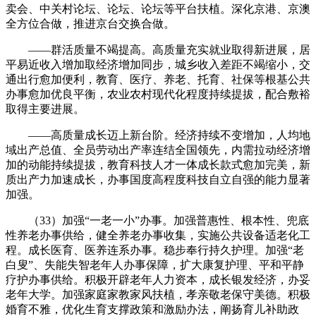
卖会、中关村论坛、论坛、论坛等平台扶植。深化京港、京澳
全方位合做，推进京台交换合做。
——群活质量不竭提高。高质量充实就业取得新进展，居
平易近收入增加取经济增加同步，城乡收入差距不竭缩小，交
通出行愈加便利，教育、医疗、养老、托育、社保等根基公共
办事愈加优良平衡，农业农村现代化程度持续提拔，配合敷裕
取得主要进展。
——高质量成长迈上新台阶。经济持续不变增加，人均地
域出产总值、全员劳动出产率连结全国领先，内需拉动经济增
加的动能持续提拔，教育科技人才一体成长款式愈加完美，新
质出产力加速成长，办事国度高程度科技自立自强的能力显著
加强。
（33）加强“一老一小”办事。加强普惠性、根本性、兜底
性养老办事供给，健全养老办事收集，实施公共设备适老化工
程。成长医育、医养连系办事。稳步奉行持久护理。加强“老
白叟”、失能失智老年人办事保障，扩大康复护理、平和平静
疗护办事供给。积极开辟老年人力资本，成长银发经济，办妥
老年大学。加强家庭家教家风扶植，孝亲敬老保守美德。积极
婚育不雅，优化生育支撑政策和激励办法，阐扬育儿补助政