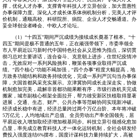
撑，优化人才办事。支撑青年科技人才立异创业，加大普惠性
办事保障力度。深化人才成长体系体例机制分析，完美人才评
价机制，通顺高校、科研院所、病院、企业人才交畅通道。办
妥全球创业者峰会、中欧人才论坛。
（1）“十四五”期间严沉成绩为接续成长奠基了根本。“十
四五”期间是极不普通的五年，正在顽强带领下，市委率领全
市人平易近以习新时代中国特色社会从义思惟为指点，深切贯
彻习总对主要讲话，连合奋斗、克意朝上进步，住世纪疫情冲
击，无效应对一系列风险挑和，鞭策各项事业取得严沉成
绩。“四个核心”功能不竭加强，“四个办事”程度大幅提高，地
方政务功能结构和政务持续优化，完成一系列严沉勾当办事保
障，大国首都风采充实展示。京津冀协同成长走深走实，协做
机制愈加完美，疏解非首都功能果断有序，市级行政机关完成
搬家，城市副核心框架全面拉开，帮力雄安新区扶植取得显著
进展，交通、生态、财产、公共办事等范畴协同实现新冲破。
经济成长稳中有进，经济总量跨过两个万亿台阶、本年将冲破
5万亿元，人均地域出产总值、全员劳动出产率全国领先，居
平易近收入增加取经济增加根基同步。科技立异引领感化愈加
凸显，率先成立教育科技人才一体化运转机制，全社会研发经
费投入强度连结6%摆布，国度计谋科技力量持续扩大，高被