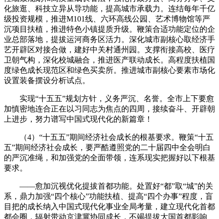
化旅逛、科技立异从导功能，提高城市承载力。连结每年千亿
级投资规模，推进M101线、六环高线公园、艺术博物馆等严
沉项目扶植，推进特色小镇提质升级。鞭策合适功能定位的企
业总部落地，提拔运河商务区活力。深化城市副核心取经济手
艺开辟区对接合做，建好中关村通州园。支撑衔接高校、医疗
卫朝气构，深化校城融合，推进医产联动成长。高程度扶植国
度绿色成长现范区和绿色买卖所。推进城市副核心要素市场化
设置装备摆设分析试点。
实现“十五五”规划方针，义务严沉、名誉。全市上下要愈
加慎密地连合正在以习同志为焦点的四周，接续奋斗、开辟朝
上进步，努力谱写中国式现代化的新篇章！
（4）“十五五”期间经济社会成长的根基要求。鞭策“十五
五”期间经济社会成长，要严酷遵照党的二十届四中全会明白
的严沉准绳，和加强党的全面带领，连系现实把握好以下根基
要求。
——愈加沉视优化提拔首都功能。处置好“都”取“城”的关
系，鼎力加强“四个核心”功能扶植、提高“四个办事”程度，盲
目把的成长纳入中国式现代化事业全局考量，建立现代化首都
都会圈，辐射带动京津冀协同成长，不竭提拔大国首都影响