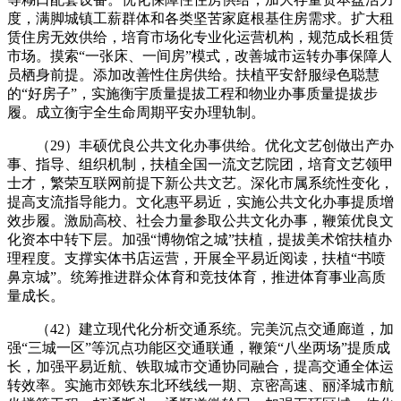
度，满脚城镇工薪群体和各类坚苦家庭根基住房需求。扩大租
赁住房无效供给，培育市场化专业化运营机构，规范成长租赁
市场。摸索“一张床、一间房”模式，改善城市运转办事保障人
员栖身前提。添加改善性住房供给。扶植平安舒服绿色聪慧
的“好房子”，实施衡宇质量提拔工程和物业办事质量提拔步
履。成立衡宇全生命周期平安办理轨制。
（29）丰硕优良公共文化办事供给。优化文艺创做出产办
事、指导、组织机制，扶植全国一流文艺院团，培育文艺领甲
士才，繁荣互联网前提下新公共文艺。深化市属系统性变化，
提高支流指导能力。文化惠平易近，实施公共文化办事提质增
效步履。激励高校、社会力量参取公共文化办事，鞭策优良文
化资本中转下层。加强“博物馆之城”扶植，提拔美术馆扶植办
理程度。支撑实体书店运营，开展全平易近阅读，扶植“书喷
鼻京城”。统筹推进群众体育和竞技体育，推进体育事业高质
量成长。
（42）建立现代化分析交通系统。完美沉点交通廊道，加
强“三城一区”等沉点功能区交通联通，鞭策“八坐两场”提质成
长，加强平易近航、铁取城市交通协同融合，提高交通全体运
转效率。实施市郊铁东北环线线一期、京密高速、丽泽城市航