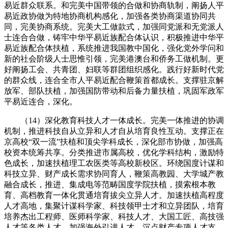
易近群众联系。和完美中国带领的合做和协商轨制，阐扬人平
易近政协做为特地协商机构感化，加强各类协商渠道协同共
同，完美协商系统。完美大工做款式，加强同党派和无党派人
士连合合做，铸牢中华平易近族配合体认识，积极推进中华平
易近族配合体扶植，系统推进我国教中国化，强化党外学问和
新的社会阶级人士思惟引领，完美港澳台和侨务工做机制。更
好阐扬工会、共青团、妇联等群团组织感化。践行好新时代党
的群众线，连合全市人平易近配合鞭策首都成长。支撑驻京解
放军、部队扶植，加强国防带动和后备力量扶植，巩固军政军
平易近连合，深化。
（14）深化教育科技人才一体成长。完美一体推进的协调
机制，推进科技自从立异和人才自从培育良性互动。支撑正在
京高校“双一流”扶植和顶尖学科成长，深化部市协做，加强高
校资本统筹共享。分类推进市属高校，优化学科结构，激励特
色成长，加速扶植理工农医类等高校新校区。环绕国度计谋和
科技立异、财产成长需求协同育人，鞭策高教园、大学城产教
融合成长，推进、集成电等范畴国度学院扶植，摸索根本教
育、高档教育一体化贯通培育拔尖立异人才。加速扶植高程度
人才高地，集聚计谋科学家、科技领甲士才和立异团队，培育
培养杰出工程师、医师科学家、科技人才、大国工匠、高技强
人才等各类人才。加强海外引进人才、沉点财产专项人才支