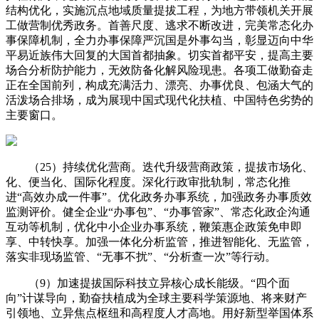
结构优化，实施沉点地域质量提拔工程，为地方带领机关开展
工做营制优秀政务。首善尺度、逃求不断改进，完美常态化办
事保障机制，全力办事保障严沉国是外事勾当，彰显迈向中华
平易近族伟大回复的大国首都抽象。切实首都平安，提高主要
场合分析防护能力，无效防备化解风险现患。各项工做勤奋走
正在全国前列，构成充满活力、漂亮、办事优良、包涵大气的
活泼场合排场，成为展现中国式现代化扶植、中国特色劣势的
主要窗口。
（25）持续优化营商。迭代升级营商政策，提拔市场化、
化、便当化、国际化程度。深化行政审批轨制，常态化推
进“高效办成一件事”。优化政务办事系统，加强政务办事质效
监测评价。健全企业“办事包”、“办事管家”、常态化政企沟通
互动等机制，优化中小企业办事系统，鞭策惠企政策免申即
享、中转快享。加强一体化分析监管，推进智能化、无监管，
落实非现场监管、“无事不扰”、“分析查一次”等行动。
（9）加速提拔国际科技立异核心成长能级。“四个面
向”计谋导向，勤奋扶植成为全球主要科学策源地、将来财产
引领地、立异焦点枢纽和高程度人才高地。用好新型举国体系