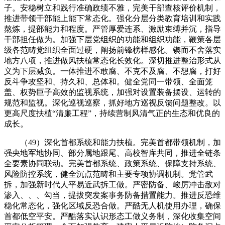
子。安稳树立和践行准确政绩不雅，完美干部查核评价机制，
推进带领干部能上能下常态化。强化分层分类教育培训和实践
熬炼，提部能力和程度。严管厚爱连系、激励束缚并沉，指导
干部担任做为。加强下层党组织的功能和组织功能，鞭策各层
级各范畴党组织全面过硬，阐扬前锋榜样感化。锲而不舍落实
地方八项，推进做风扶植常态化长效化。深切推进整治形式从
义为下层减负。一体推进不敢腐、不克不及腐、不想腐，打好
反斗争攻坚和、持久和、总体和。健全党同一带领、全面笼
盖、权势巨子高效的监视系统，加强对设置装备摆设、运转的
规范和监视。深化巡视巡察，抓好地方巡视反馈问题整改。以
更高尺度扶植“清廉工程”，持续营制风清气正的生态和优良的
成长。
（49）深化首都系统和能力扶植。完美首都带领机制，加
强央地军地协同、部分属地跟尾、高校智库共同，推进全链条
全要素协同联动。完美首都系统、政策系统、保障支持系统、
风险防控系统，健全沉点范畴和主要专项协调机制。党管武
拆，加强新时代人平易近武拆工做。严密防备、峻厉冲击敌对
渗入、、、勾当，提拔突发案事务防备措置能力。推进反恐维
稳化常态化，强化区域反恐合做。严酷无人机使用办理，确保
首都低空平安。严酷落实认识形态工做义务制，深化收集空间