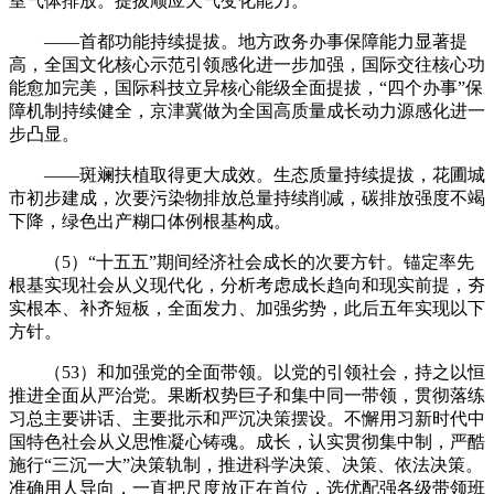
室气体排放。提拔顺应天气变化能力。
——首都功能持续提拔。地方政务办事保障能力显著提
高，全国文化核心示范引领感化进一步加强，国际交往核心功
能愈加完美，国际科技立异核心能级全面提拔，“四个办事”保
障机制持续健全，京津冀做为全国高质量成长动力源感化进一
步凸显。
——斑斓扶植取得更大成效。生态质量持续提拔，花圃城
市初步建成，次要污染物排放总量持续削减，碳排放强度不竭
下降，绿色出产糊口体例根基构成。
（5）“十五五”期间经济社会成长的次要方针。锚定率先
根基实现社会从义现代化，分析考虑成长趋向和现实前提，夯
实根本、补齐短板，全面发力、加强劣势，此后五年实现以下
方针。
（53）和加强党的全面带领。以党的引领社会，持之以恒
推进全面从严治党。果断权势巨子和集中同一带领，贯彻落练
习总主要讲话、主要批示和严沉决策摆设。不懈用习新时代中
国特色社会从义思惟凝心铸魂。成长，认实贯彻集中制，严酷
施行“三沉一大”决策轨制，推进科学决策、决策、依法决策。
准确用人导向，一直把尺度放正在首位，选优配强各级带领班