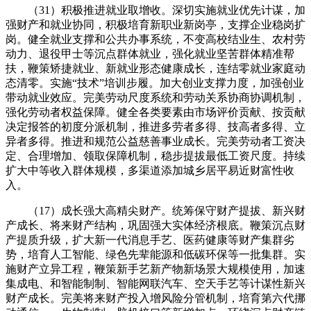
（31）积极推进就业取增收。深切实施就业优先计谋，加
强财产和就业协同，积极培育新职业新岗亭，支撑企业稳岗扩
岗。健全就业支撑和公共办事系统，不变高校结业生、农村劳
动力、退役甲士等沉点群体就业，强化就业坚苦群体精准帮
扶，鞭策矫捷就业、新就业形态健康成长，连结零就业家庭动
态清零。实施“技术”培训步履。加大创业支撑力度，加强创业
带动就业效应。完美劳动尺度系统和劳动关系协商协调机制，
强化劳动者权益保障。健全各类要素由市场评价贡献、按贡献
决定报答的初度分派机制，推进多劳者多得、技高者多得、立
异者多得。推进和规范公益慈善事业成长。完美劳动者工资决
定、合理增加、领取保障机制，稳步提拔最低工资尺度。持续
扩大中等收入群体规模，多渠道添加城乡居平易近财富性收
入。
（17）成长强大高精尖财产。统筹保守财产提拔、新兴财
产成长、将来财产结构，巩固强大实体经济根底。鞭策沉点财
产提质升级，扩大新一代消息手艺、医药健康等财产集群劣
势，培育人工智能、绿色先辈能源和低碳环保等一批集群。实
施财产立异工程，鞭策新手艺新产物新场景大规模使用，加速
集成电、和智能制制、智能网联汽车、空天手艺等计谋性新兴
财产成长。完美将来财产投入增风险分管机制，培育第六代挪