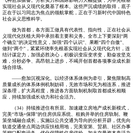
气神愈加振奋。分析实力和国际影响力大幅提拔，为率先根基
实现社会从义现代化奠基了根本。这些严沉成绩的取得，底子
正在于以习同志为焦点的领航掌舵，正在于习新时代中国特色
社会从义思惟科学。
做为首都，各方面工做具有代表性、指向性，正在社会从
义现代化扶植大局中承担着主要和义务。全市上下要深刻“两
个确立”的决定性意义，加强“四个认识”、果断“四个自傲”、
做到“两个”，紧紧环绕率先根基实现社会从义现代化方针，连
结计谋定力，加强必胜决心，积极识变应变求变，勤奋攻坚克
难，分秒必争、高昂朝上进步，不竭开创首都各项事业成长新
场合排场。
——愈加沉视深化。以经济体系体例为牵引，聚焦限制高
质量成长的体系体例机制妨碍，无效市场和无为相连系，推进
深条理，扩大高程度，推进各方面轨制机制取首都成长相顺
应，持续加强成长动力和社会活力。
（34）持续推进住有所居。加速建立房地产成长新模式，
完美“市场+保障”的住房供应系统、租购并举的住房轨制。鞭
策坐城融合成长，实施以公共交通为导向的分析开辟，优先向
轨道交通坐点周边供应扶植用地，完美室第、贸易、社区办事
等糊口配套设备。优化保障性住房供给，加大存量资本盘活力