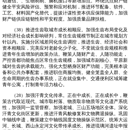
动通信、、生物制制、脑机接口等新增加点。环绕沉点财产链
健全平安风险评估、预警和应对机制，推进环节配备、软件、
工艺、材料国产化替代，提拔计谋性资本供应保障能力，加强
财产链供应链韧性和平安程度。加强质量品牌扶植。
（38）推进生齿取城市成长相顺应。加强生齿布局变化及
对经济社会成长影响研判，常住生齿规模节制正在城市规划方
针以内。实施分区域差同化生齿调控，推进生齿、经济社会和
资本相顺应，完美应对老龄化少子化、不变就业生齿规模和推
进青年生齿增加的政策办法。鞭策人随财产走、人随功能走，
严控首都功能焦点区常住生齿规模，加强城市副核心、平原新
城对生齿的承载能力。强化大型栖身区财产功能，完美根本设
备和公共办事配套，推进职住商服均衡。健全笼盖全人群、全
生命周期的生齿办事系统，正在就业集中、交通便利区域筹建
青年公寓，打制青年活力核心。
（28）加强汗青文化传承。正在中成长、正在成长中，鞭
策古代取近现代、城市取村落、物质取非物质等文化遗产系统
性，加强同一监管督察。加强老城、三山五场地区全体。深化
汗青文化街区更新，推进汗青风貌修复和文物腾退操纵。巩固
中轴线申遗，鞭策建立中轴线国度文物操纵示范区。统筹大运
河、长城、西山永定河文化带传承成长。推进琉璃河遗址申报