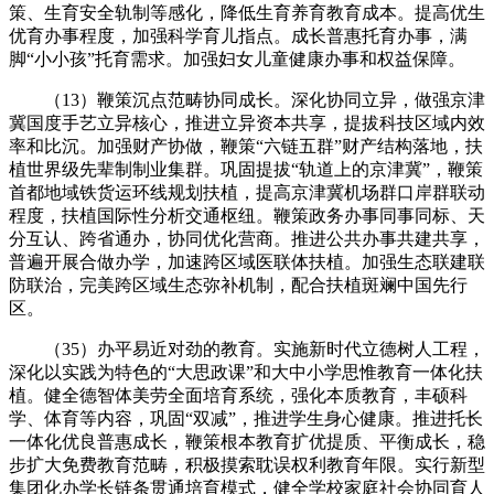
策、生育安全轨制等感化，降低生育养育教育成本。提高优生
优育办事程度，加强科学育儿指点。成长普惠托育办事，满
脚“小小孩”托育需求。加强妇女儿童健康办事和权益保障。
（13）鞭策沉点范畴协同成长。深化协同立异，做强京津
冀国度手艺立异核心，推进立异资本共享，提拔科技区域内效
率和比沉。加强财产协做，鞭策“六链五群”财产结构落地，扶
植世界级先辈制制业集群。巩固提拔“轨道上的京津冀”，鞭策
首都地域铁货运环线规划扶植，提高京津冀机场群口岸群联动
程度，扶植国际性分析交通枢纽。鞭策政务办事同事同标、天
分互认、跨省通办，协同优化营商。推进公共办事共建共享，
普遍开展合做办学，加速跨区域医联体扶植。加强生态联建联
防联治，完美跨区域生态弥补机制，配合扶植斑斓中国先行
区。
（35）办平易近对劲的教育。实施新时代立德树人工程，
深化以实践为特色的“大思政课”和大中小学思惟教育一体化扶
植。健全德智体美劳全面培育系统，强化本质教育，丰硕科
学、体育等内容，巩固“双减”，推进学生身心健康。推进托长
一体化优良普惠成长，鞭策根本教育扩优提质、平衡成长，稳
步扩大免费教育范畴，积极摸索耽误权利教育年限。实行新型
集团化办学长链条贯通培育模式，健全学校家庭社会协同育人