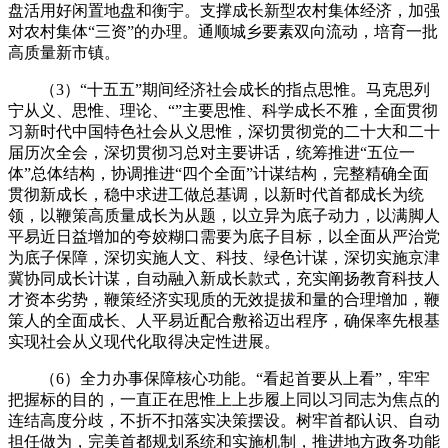
盘活用好闲置地盘和衡宇。支撑成长新型农村集体经济，加强
对农村集体“三资”的办理。通顺城乡要素双向流动，培育一批
高质量新市镇。
（3）“十五五”期间经济社会成长的指点思惟。马克思列
宁从义、思惟、理论、“”主要思惟、科学成长不雅，全面贯彻
习新时代中国特色社会从义思惟，深切贯彻党的二十大和二十
届历次全会，深切贯彻习总对主要讲话，统筹推进“五位一
体”总体结构，协调推进“四个全面”计谋结构，完整精确全面
贯彻新成长，稳中求进工做总基调，以新时代首都成长为统
领，以鞭策高质量成长为从题，以立异为底子动力，以满脚人
平易近日益增加的夸姣糊口需要为底子目标，以全面从严治党
为底子保障，深切实施人文、科技、绿色计谋，深切实施京津
冀协同成长计谋，自动融入新成长款式，充实阐扬教育科技人
才资本劣势，鞭策经济实现质的无效提拔和量的合理增加，鞭
策人的全面成长、人平易近配合敷裕迈出程序，确保率先根基
实现社会从义现代化取得决定性进展。
（6）全力办事保障核心功能。“看起首要从上看”，牢牢
把握标的目的，一直正在思惟上上步履上同以习同志为焦点的
连结高度分歧，不折不扣落实决策摆设。树牢首都认识、自动
担任做为，完美首都规划系统和实施机制，推进地方政务功能