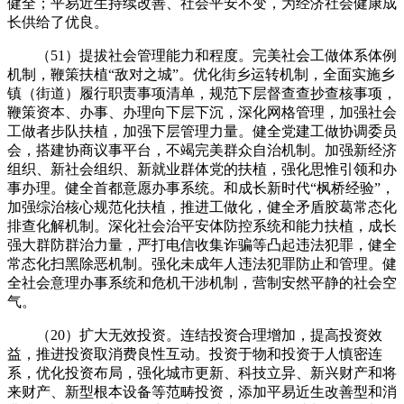
健全；平易近生持续改善、社会平安不变，为经济社会健康成
长供给了优良。
（51）提拔社会管理能力和程度。完美社会工做体系体例
机制，鞭策扶植“敌对之城”。优化街乡运转机制，全面实施乡
镇（街道）履行职责事项清单，规范下层督查查抄查核事项，
鞭策资本、办事、办理向下层下沉，深化网格管理，加强社会
工做者步队扶植，加强下层管理力量。健全党建工做协调委员
会，搭建协商议事平台，不竭完美群众自治机制。加强新经济
组织、新社会组织、新就业群体党的扶植，强化思惟引领和办
事办理。健全首都意愿办事系统。和成长新时代“枫桥经验”，
加强综治核心规范化扶植，推进工做化，健全矛盾胶葛常态化
排查化解机制。深化社会治平安体防控系统和能力扶植，成长
强大群防群治力量，严打电信收集诈骗等凸起违法犯罪，健全
常态化扫黑除恶机制。强化未成年人违法犯罪防止和管理。健
全社会意理办事系统和危机干涉机制，营制安然平静的社会空
气。
（20）扩大无效投资。连结投资合理增加，提高投资效
益，推进投资取消费良性互动。投资于物和投资于人慎密连
系，优化投资布局，强化城市更新、科技立异、新兴财产和将
来财产、新型根本设备等范畴投资，添加平易近生改善型和消