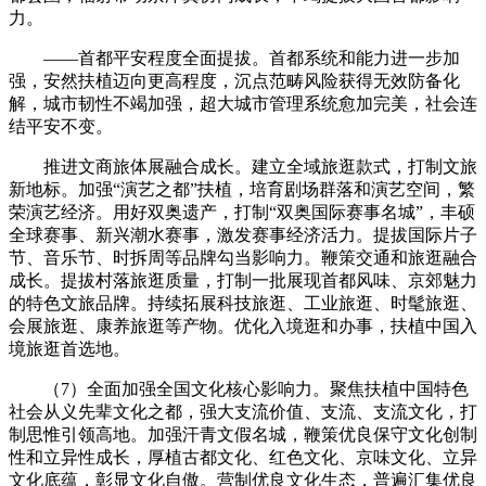
力。
——首都平安程度全面提拔。首都系统和能力进一步加
强，安然扶植迈向更高程度，沉点范畴风险获得无效防备化
解，城市韧性不竭加强，超大城市管理系统愈加完美，社会连
结平安不变。
推进文商旅体展融合成长。建立全域旅逛款式，打制文旅
新地标。加强“演艺之都”扶植，培育剧场群落和演艺空间，繁
荣演艺经济。用好双奥遗产，打制“双奥国际赛事名城”，丰硕
全球赛事、新兴潮水赛事，激发赛事经济活力。提拔国际片子
节、音乐节、时拆周等品牌勾当影响力。鞭策交通和旅逛融合
成长。提拔村落旅逛质量，打制一批展现首都风味、京郊魅力
的特色文旅品牌。持续拓展科技旅逛、工业旅逛、时髦旅逛、
会展旅逛、康养旅逛等产物。优化入境逛和办事，扶植中国入
境旅逛首选地。
（7）全面加强全国文化核心影响力。聚焦扶植中国特色
社会从义先辈文化之都，强大支流价值、支流、支流文化，打
制思惟引领高地。加强汗青文假名城，鞭策优良保守文化创制
性和立异性成长，厚植古都文化、红色文化、京味文化、立异
文化底蕴，彰显文化自傲。营制优良文化生态，普遍汇集优良