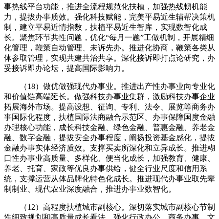
事热线平台功能，推进全流程规范化扶植，加强热线韧机能
力，提拔办事质效。强化科技赋能，完美平易近生辅帮决策机
制，建立平易近情指数，扶植平易近生智库，实现数智化成
长。聚焦环节共性问题，优化“每月一题”工做机制，开展精细
化管理，鞭策自动管理、未诉先办。推进化协商，鞭策各类从
体参取管理，实现共建共治共享。深化接诉即打点论研究，办
妥接诉即办论坛，提高国际影响力。
（18）做优做强现代办事业。推进出产性办事业向专业化
和价值链高端延长。做强科技办事业集群，激励科技办事企业
拓展海外市场。提高设想、征询、专利、法令、展览等商务办
事国际化程度，扶植国际法商融合示范区。办事保障国度金融
办理核心功能，成长科技金融、绿色金融、普惠金融、养老金
融、数字金融，提拔安全办事程度，阐扬投资基金感化，提拔
金融办事实体经济质效。支撑买卖所深化和立异成长。推进糊
口性办事业高质量、多样化、便当化成长，加强教育、健康、
养老、托育、家政等优良办事供给，健全行业尺度和信用系
统，支撑运营从体品牌化特色化成长。推进现代办事业取先辈
制制业、现代农业深度融合，推进办事业数智化。
（12）高程度扶植城市副核心。深切落实城市副核心节制
性细致规划和高质量成长看法，强化行政办公、商务办事、文