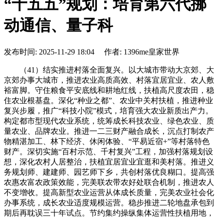
“十五五”规划：培育第六代挪
动通信、量子科
发布时间: 2025-11-29 18:04 作者: 1396me皇家世界
（41）结实推进村落全面复兴。以大城市带动大京郊、大
京郊办事大城市，推进农业高质高效、村落宜居宜业、农人敷
裕富脚。守住粮食平安底线和耕地红线，扶植高尺度农田，稳
住农业根基盘。深化“种业之都”、农业中关村扶植，推进种业
复兴步履，推广“科技小院”模式，培育强大农业新质出产力。
构定都市型现代农业系统，统筹成长科技农业、绿色农业、质
量农业、品牌农业。推进一二三财产融合成长，沉点打制农产
物精湛加工、林下经济、休闲体验、“平易近宿+”等村落特色
财产。深切实施“百村示范、千村复兴”工程，加强村落规划设
想，深化农村人居整治，扶植宜居宜业宜逛和美村落。推进义
务规划师、建建师、园艺师下乡，共创村落优良糊口。提高强
农惠农富农政策效能，完美联农带农好处联合机制，推进农人
不变增收。提高新型农业运营从体成长质量，完美农业社会化
办事系统，成长农业适度规模运营。稳步推进二轮地盘承包到
期后再耽误三十年试点。节约集约操纵集体运营性扶植用地，