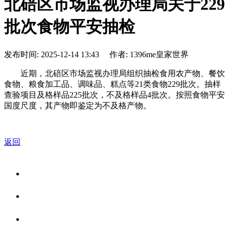
北碚区市场监视办理局关于229
批次食物平安抽检
发布时间: 2025-12-14 13:43 作者: 1396me皇家世界
近期，北碚区市场监视办理局组织抽检食用农产物、餐饮
食物、粮食加工品、调味品、糕点等21类食物229批次。抽样
查验项目及格样品225批次，不及格样品4批次。按照食物平安
国度尺度，其产物即鉴定为不及格产物。
返回
关于我们
食品安全资讯
食品安全知识