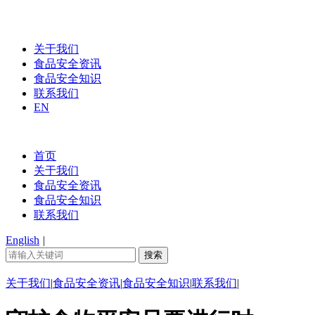
关于我们
食品安全资讯
食品安全知识
联系我们
EN
首页
关于我们
食品安全资讯
食品安全知识
联系我们
English
|
关于我们
|
食品安全资讯
|
食品安全知识
|
联系我们
|