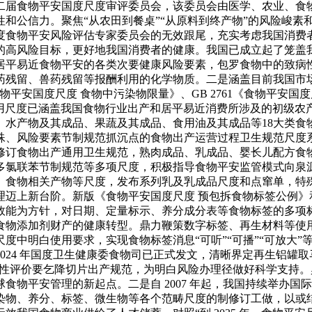
届食物平安国度尺度审评委员会，该委员会由医学、农业、食物、
和公信力。聚焦“从农田到餐桌”“从原料到终产物”的风险峻素
度食物平安风险评估专家委员会的无效跟尾，充实考虑我国消费
的高风险目标，更好地我国消费者的健康。我国已成立起了笼盖
居平易近食物平安的各类次要健康风险要素，包罗食物中的致病
药残留、兽药残留等报酬利用的化学物质。二是涵盖目前我国市
2《食物平安国度尺度 食物中污染物限量》、GB 2761《食物平
》等通用尺度已涵盖我国食物行业出产和居平易近消费所涉及的初级
、水产物及其成品、果蔬及其成品、食用油及其成品等18大类食
殊、风险要素节制规范抓沉点的食物出产运营过程卫生规范尺度
修订食物出产通用卫生规范，熟肉成品、乳成品、婴长儿配方食
多氯联苯节制规范等多项尺度，积极指导食物平安监管模式向泉
、食物相关产物等尺度，发布系列乳及乳成品尺度和点窜单，特
迈上新台阶。新版《食物平安国度尺度 预包拆食物标签公例》
效能为方针，对日期、定量标示、养分成分表等食物标签的多项
食物添加剂财产的健康转型。鼎力鞭策数字标签、再生材料等使
度中明白使用要求，实现食物标签消息“可听”“可播”“可放大
024 年国度卫生健康委食物司已正式发文，清晰界定再生铝罐
平安性评价要乞降切片出产规范，为明白风险办理径做好科学支持
食物平安管理的新起点。二是自 2007 年起，我国持续举办
染物、养分、标签、微生物等各个范畴尺度的制修订工做，以或