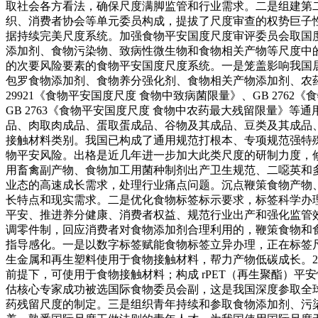
取社会各方看法，确保尺度满脚监管和行业需求。二是组建第二
织、消费者协会等单元委员构成，提拔了尺度审查的权势巨子性
据持续完美尺度系统。加强食物平安国度尺度审评委员会取国
添加剂、食物污染物、致病性微生物和食物相关产物等尺度中
的次要风险要素的食物平安国度尺度系统。一是笼盖影响我国
包罗食物添加剂、食物养分强化剂、食物相关产物添加剂、农
29921《食物平安国度尺度 食物中致病菌限量》、GB 276
GB 2763《食物平安国度尺度 食物中农药最大残留限量
品、肉取肉成品、蛋取蛋成品、谷物及其成品、豆类及其成品
接触材料类别。我国已构成了通用规范打根本、专项规范强特
物平安风险。出格是近几年进一步加大此类尺度的研制力度，
用畜禽副产物、食物加工用菌种制剂出产卫生规范、二噁英和
业态的高速成长需求，处理行业痛点问题。沉点鞭策食物产物
长特点和现实需求。二是优化食物标签标示要求，标签科学办理
平安、推进养分健康、消费者权益、规范行业出产和强化监管
调零件制，回应消费者对食物添加剂合理利用的，鞭策食物和
指导感化。一是以数字标签赋能食物标签立异办理，正在标签尺
生金属和再生塑料使用于食物接触材料，帮力产物低碳成长。2
前提下，可使用于食物接触材料；构成 rPET（再生聚酯）
估核心专家成功被选国际食物委员会副，这是我国深度参取全球
药残留尺度的制定。三是组织青年持续和参取食物添加剂、污