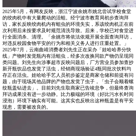
2025年5月，有网友反映，浙江宁波余姚市姚北尝试学校食堂
的绞肉机中有大量爬动的活蛆。经宁波市教育局初步查询拜
访，家长反映绞肉机内有蛆虫的环境失实，系该绞肉机正在前
次利用后未按要求及时规范清洗导致。后来，学校已对食堂进
行全面消杀、清理。「余姚市将依法依规开展全面查询拜访，
对违反校园食物平安的行为和相关义务人进行庄重处置。」
2025年7月，云南曲靖消费者刘先生正在采办「娃哈哈养分快
线」产物时发觉瓶内有活蛆虫，经多次改换同款产物仍呈现同
类问题。刘先生向涉事超市反映问题后，厂方营业员参加查抄
新开瓶饮品也发觉了活虫，经销商现场验证4瓶同批次饮料均
存正在活虫。娃哈哈手艺人员初步鉴定是商家仓储和前提有问
题，由于现场其他品牌的产物也发觉了虫子，「虫子会顺着螺
纹瓶盖钻进去」。目前刘先生取商家已告竣息争，但最终查询
拜访成果没有进一步动静。比力极端的环境（好比污水长时间
浸泡）环境下确实有可能。这其实也反映出这种瓶盖是有平安
现患，需要被改良的。