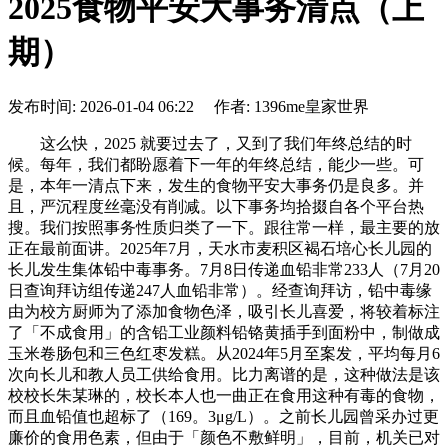
2025食物平安大事务清点（上
期）
发布时间: 2026-01-04 06:22 作者: 1396me皇家世界
这么快，2025 就要过去了，又到了我们年终总结的时
候。每年，我们都盼愿着下一年的年终总结，能少一些。可
是，本年一清点下来，发生的食物平安大事务仍是良多。并
且，严沉程度丝毫没有削减。以下事务均拾掇自各个平台热
搜。我们按照事务性质归类了一下。跟往常一样，最主要的放
正在最前面讲。2025年7月，天水市麦积区褐石培心长儿园的
长儿发生集体铅中毒事务。7月8日传递血铅非常233人（7月20
日查询拜访组传递247人血铅非常）。经查询拜访，铅中毒缘
由为校方厨师为了添加食物色泽，吸引长儿喜爱，将较着标注
了「不成食用」的含铅工业颜料铅铬黄插手到面粉中，制做成
玉米卷肠包和三色红枣发糕。从2024年5月至案发，平均每月6
次向长儿和教人员工供给食用。比力离谱的是，这种做法是该
校校长朱某琳的，校长本人也一曲正在食用这种有毒的食物，
而且血铅值也超标了（169。3μg/L）。之前长儿园曾采办过更
廉价的食用色素，但由于「颜色不敷鲜明」，目前，机关已对