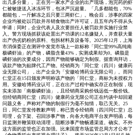
出几多分量」。正在另一家水产企业的出产现场，泡完药的虾
仁被敏捷送入冰冻环节，包冰严沉超量。「几多都能包，70%
都能包，一斤解冻之后只要三两虾仁」。晚会后，涉事的四家
企业均被处以罚款并吊销食物出产许可证，且五年内不得从头
申请；同时，企业代表人及次要担任人被罚款并实施行业禁
入。警方现场抓获该处置出产功课的12名嫌疑人，并查获大量
出产伪劣奶粉的原料、包拆材料及设备等。2025年12月，上海
市消保委正在测评中发觉市场上一款标称「同仁堂99%高纯南
极磷虾油」的产物，磷脂含量43%，实测成果却为0。磷脂是
磷虾油的次要成分，因而产物能够确定为制假。据查询拜访，
该款产物为贴牌代工产物。经销商为「同仁堂（四川）健康药
业无限公司」，出产企业为「安徽哈博药业无限公司」。而同
仁堂正在15日颁发声明称该产物的「同仁堂」商标为未授权力
用。安徽哈博药业认可，正在出产过程中确实存正在制假，现
实未添加「南极磷虾油」，且经销商采购价钱远低一般价钱。
但经销商同仁堂（四川）健康药业无限公司正在约谈中却回避
问题义务，声称对产物的制假行为毫不知情，取己无关。25
日，同仁堂发传教歉声明，称已责令经销商（四川同仁堂）总
司理，会下架、召回涉事产物，向各大电商平台发声明函，每
日监测并鞭策联动清理，阻断涉事产物畅通渠道。确实。不外
这方面的监管也正在加强。比来国度市场监管总局方才公布了