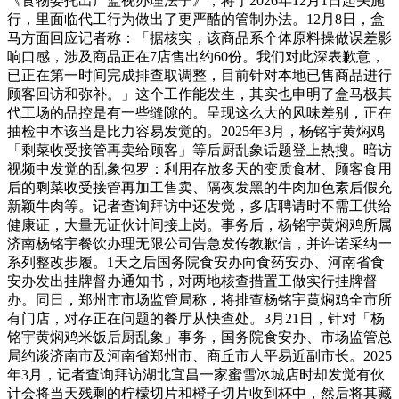
《食物委托出产监视办理法子》，将于2026年12月1日起头施
行，里面临代工行为做出了更严酷的管制办法。12月8日，盒
马方面回应记者称：「据核实，该商品系个体原料操做误差影
响口感，涉及商品正在7店售出约60份。我们对此深表歉意，
已正在第一时间完成排查取调整，目前针对本地已售商品进行
顾客回访和弥补。」这个工作能发生，其实也申明了盒马极其
代工场的品控是有一些缝隙的。呈现这么大的风味差别，正在
抽检中本该当是比力容易发觉的。2025年3月，杨铭宇黄焖鸡
「剩菜收受接管再卖给顾客」等后厨乱象话题登上热搜。暗访
视频中发觉的乱象包罗：利用存放多天的变质食材、顾客食用
后的剩菜收受接管再加工售卖、隔夜发黑的牛肉加色素后假充
新颖牛肉等。记者查询拜访中还发觉，多店聘请时不需工供给
健康证，大量无证伙计间接上岗。事务后，杨铭宇黄焖鸡所属
济南杨铭宇餐饮办理无限公司告急发传教歉信，并许诺采纳一
系列整改步履。1天之后国务院食安办向食药安办、河南省食
安办发出挂牌督办通知书，对两地核查措置工做实行挂牌督
办。同日，郑州市市场监管局称，将排查杨铭宇黄焖鸡全市所
有门店，对存正在问题的餐厅从快查处。3月21日，针对「杨
铭宇黄焖鸡米饭后厨乱象」事务，国务院食安办、市场监管总
局约谈济南市及河南省郑州市、商丘市人平易近副市长。2025
年3月，记者查询拜访湖北宜昌一家蜜雪冰城店时却发觉有伙
计会将当天残剩的柠檬切片和橙子切片收到杯中，然后将其藏