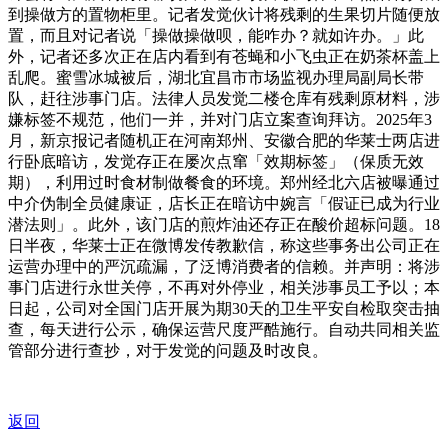
到操做方的置物柜里。记者发觉伙计将残剩的生果切片随便放
置，而且对记者说「操做操做呗，能咋办？就如许办。」此
外，记者还多次正在店内看到有苍蝇和小飞虫正在奶茶杯盖上
乱爬。蜜雪冰城被后，湖北宜昌市市场监视办理局副局长带
队，赶往涉事门店。法律人员发觉二楼仓库有残剩原材料，涉
嫌标签不规范，他们一并，并对门店立案查询拜访。2025年3
月，新京报记者随机正在河南郑州、安徽合肥的华莱士两店进
行卧底暗访，发觉存正在屡次点窜「效期标签」（保质无效
期），利用过时食材制做餐食的环境。郑州经北六店被曝通过
中介伪制全员健康证，店长正在暗访中婉言「假证已成为行业
潜法则」。此外，该门店的煎炸油还存正在酸价超标问题。18
日半夜，华莱士正在微博发传教歉信，称这些事务出公司正在
运营办理中的严沉疏漏，了泛博消费者的信赖。并声明：将涉
事门店进行永世关停，不再对外停业，相关涉事员工予以；本
日起，公司对全国门店开展为期30天的卫生平安自检取突击抽
查，每天进行公示，确保运营尺度严酷施行。自动共同相关监
管部分进行查抄，对于发觉的问题及时改良。
返回