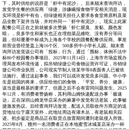
下，其时供给的说辞是「虾中有泥沙」。后来颠末查询拜访，
发觉学生餐的供应商「绿捷」涉嫌瞒报食物平安相关消息，现
实环境是虾中有虫，但绿捷相关担任人要求各食堂将原料及菜
品全数下架并当场，并对外同一「虾中有泥沙」。现实上此家
配餐公司正在之前就被多次赞扬「虾仁腥臭、发黏、颜色发
暗」，良多学生和家长也正在埋怨菜品难吃、没有养分等问
题，但却屡屡中标成为上海各个学校的团餐配餐供应商。事发
前营业曾经笼盖上海16个区、500多所中小学长儿园。颠末查
询拜访发觉该公司有「投标」行为，通过「围标」体例不法中
标86个校园餐办事项目。2025年11月14日，上海市市场监视办
理局发布环境传递，拟吊销绿捷公司食物运营许可证，吊销绿
捷公司停业执照，公司现实节制人张某华等8表面务人已被依
法施行。通过这起事务，我们可以或许发觉良多问题。中小学
生是祖国的将来，供应给他们的食物，「平安、养分、健康」
该当是最根基的要求了。但愿之后不会有雷同问题发生。2025
年12月，有消费者赞扬称，其利用山姆快递配送办事「极速
达」正在深圳山姆龙华店采办的麻薯中发觉有活老鼠，此事敏
捷激发热议。后经查询拜访发觉，配送人员取收件方商定的送
货地址位于露天室外，此地址周边有灌木丛，有老鼠相关踪
迹。初步鉴定是商品正在取货点放置期间遭到老鼠侵入所致。
2025年8月，赣州一名消费者正在本地蜜雪冰城某店采办一杯