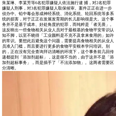
朱某琳、李某芳等6名犯罪嫌疑人依法施行逮 捕，对2名犯罪
嫌疑人刑事，对3名犯罪嫌疑人取保候审。案件正正在进一步
侦办中。铅中毒会形成神经系统、消化系统、轮回系统等多系
统的损害，对于正正在发展发育期的长儿影响很是大。这个事
务并不是基于成本、好处角度的犯罪，而纯粹是「者无畏」。
这反映出一些食物相关从业人员对于最根基的食物平安常识认
知不脚，以至不晓得「工业颜料是不克不及拿来食用的」如许
的常识。要想此后避免这个问题，需要提高食物相关的从业人
员准入门槛，而且要进行更多的食物平安根本学问培训。别
的，正在没有完全查询拜访清晰的环境下，这个事务前几回传
递都提到「添加剂超标」，这是很不当的，由于这并不是「添
加剂超标事务」，而是插手了「不法添加物」。这两者需要区
分清晰。