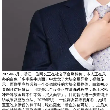
2025年5月，浙江一位网友正在社交平台爆料称，本人正在采
办的白象「多半袋牛肉面」中发觉了大块金属异物，视频显
示，面饼里竟然嵌着一个疑似螺栓的大块金属物体。白象初步
查询拜访后确认「可能是出产设备正在清洗过程中，高压水枪
冲击导致金属零件零落，混入面饼」。目前暂无进一步查询拜
访成果及整改办法。2025年5月，一位网友发布视频称，她喂
宝宝吃来伊份的粽子时，吃出疑似「带血的创可贴」。之后来