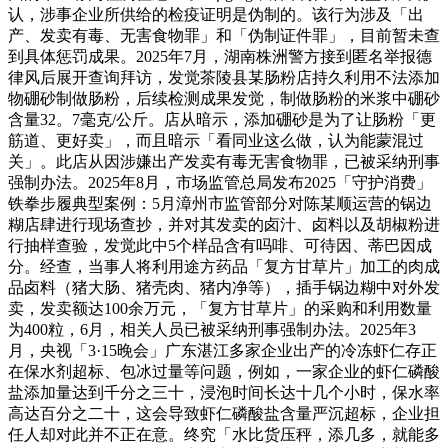
认，涉事企业所供给的检疫证明是伪制的。该行为涉及「出
产、发卖有毒、无害食物罪」和「伪制证件罪」，目前暂未查
到具体惩罚成果。2025年7月，湖南株洲警方接到匿名举报德
律风后展开查询拜访，发觉茶陵县某肠粉店持久利用不法添加
物硼砂制做肠粉，后续检测成果发觉，制做肠粉的米浆中硼砂
含量32。7毫克/公斤。店从暗示，添加硼砂是为了让肠粉「更
筋道、更好卖」，而且暗示「看同业这么做，认为能蒙混过
关」。此店从因涉嫌出产发卖有毒无害食物罪，已被采纳刑事
强制办法。2025年8月，市场监管总局发布2025「守护消费」
铁拳步履典型案例：5月漳州市监管部分对陈某顺运营的锅边
糊店肆进行现场查抄，并对其发卖的卤汁、卤料以及胡椒粉进
行抽样查验，发觉此中5个样品含有吗啡、可待因、蒂巴因成
分。经查，当事人将利用途方药品「复方甘草片」加工的肉成
品卤料（猪大肠、猪壳肉、猪内净等），插手锅边糊中对外发
卖，发卖额达100余万元，「复方甘草片」的采购和利用数量
为400粒，6月，相关人员已被采纳刑事强制办法。2025年3
月，央视「3·15晚会」广东湛江多家企业出产的冷冻虾仁存正
在保水剂超标、包冰过量等问题，例如，一家企业的虾仁磷酸
盐添加量达到千分之三十，浸泡时间长达十几个小时，保水率
高达百分之二十，这会导致虾仁磷酸盐含量严沉超标，企业担
任人却对此并不正在意。终究「水比货压秤，添几多，就能多