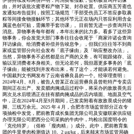
伊份持续发布两份声明：向消费者报歉，会积极查询拜访缘
由，并对该批次蜜枣粽产物下架、封存处置。供应商五芳斋也
发通知布告提到，按照工场规范「手部受伤员工不答应参取裹
粽等间接食物接触环节；其他环节元正在场内只答应利用含金
属蓝色创可贴，需佩带手套功课」。目前暂无进一步查询拜访
消息。异物事务每年都有，本年出来的比力多。看多了这些异
物事务，你会发觉大部门事务往往会收尾于「商家许诺会查询
拜访缘由、给消费者补偿并告竣息争」，但我们往往等不到商
家或监管部分向社会发布「底子缘由」及「响应整改办法」。
当然，异物事务不必然都是出产商的义务，有可能跟储存、运
输以至消费者本身相关。但无论若何，我但愿更多事务的「底
子缘由」能被找到并发布出来，有了这个，才能谈若何避免。
中国裁判文书网发布了云南省彝良县的一个。经审理查明：
2024年4月、8月，被告人曾某正在运营彝良县曾乾特产专卖店
期间正在出产、发卖腊肉腌成品过程中，将采办的敌敌畏先后
两次兑水后喷洒正在挂有腊肉腌成品的店内墙面、地面及空气
中，正在2024年4月至9月期间，已发卖附着有敌敌畏成分的猪
脚、三线万余元。2025 年 4 月，合肥市市场监管部分正在专
项抽检中发觉，肥前教育成长集团无限公司及安徽联家供应链
办理无限公司肥西分公司采购的牛肉中，均检出国度明令的
「克伦特罗」（俗称 「瘦肉精」）成分。此中，肥前教育集
团的牛里脊肉检测值达 10。2 μg/kg，后来颠末市场监管局确