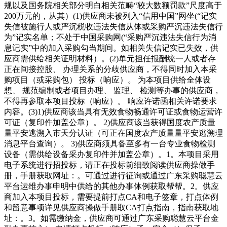
规以及国务院相关部分明白相关范畴“较大数额罚款”尺度高于
200万元的，从其）(1)供应商未被列入“信用中国”网坐(“记实
失信被施行人或严沉税收违法失信从体或采购严沉违法失信行
为”记实名单；不处于中国采购网(“采购严沉违法失信行为消
息记实”中的加入采购勾当期间。如相关失信记实已失效，供
应商需供给相关证明材料）。(2)单元担任报酬统一人或者存
正在间接控股、 办理关系的分歧供应商，不得同时加入本采
购项目（或采购包） 投标（响应）。 为本项目供给全体设
想、 规范编制或者项目办理、 监理、 检测等办事的供应商，
不得再参取本项目投标（响应）。 响应许诺函相关许诺要求
内容。(3)1)供应商该当具有无效食物畅通许可证或食物运营许
可证（复印件加盖公章）。 2)供应商该当获得国度农产质量
量平安逃溯入市天分认证（可正在国度农产质量量平安逃溯理
消息平台查询）。 3)供应商须具备至多有一台专业食物检测
设备（需供给设备采办复印件并加盖公章）。1。本项目采用
电子系统进行招投标，请正在投标前细致阅读供应商操做手
册，手册获取网址：。可通过进行征询或通过广东采购聪慧云
平台运维办事申明中供给的其他办事体例获取帮帮。2。供应
商加入本项目投标，需要提前打点CA和电子签章，打点体例
和留意事项详见供应商操做手册取CA打点指南，指南获取地
址：。3。如需缴纳金，供应商可通过广东采购聪慧云平台金